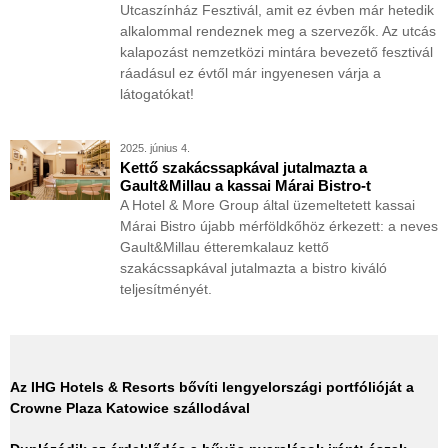
Utcaszínház Fesztivál, amit ez évben már hetedik
alkalommal rendeznek meg a szervezők. Az utcás
kalapozást nemzetközi mintára bevezető fesztivál
ráadásul ez évtől már ingyenesen várja a
látogatókat!
2025. június 4.
Kettő szakácssapkával jutalmazta a
Gault&Millau a kassai Márai Bistro-t
A Hotel & More Group által üzemeltetett kassai
Márai Bistro újabb mérföldkőhöz érkezett: a neves
Gault&Millau étteremkalauz kettő
szakácssapkával jutalmazta a bistro kiváló
teljesítményét.
Az IHG Hotels & Resorts bővíti lengyelországi portfólióját a
Crowne Plaza Katowice szállodával