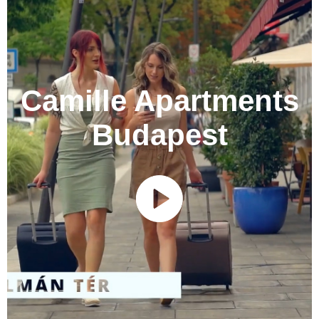
Hotel Budapest
Budapest
Katarina Birtok
Camille Apartments
Nemesnádudvar
Budapest
Ambient Hotel
Sikonda
TRIBE Budapest Stadium Hotel
Budapest
Anna Grand Hotel Wine & Vital
Balatonfüred
Andrássy Kúria & Spa Hotel
Tarcal
Avalon Resort & SPA