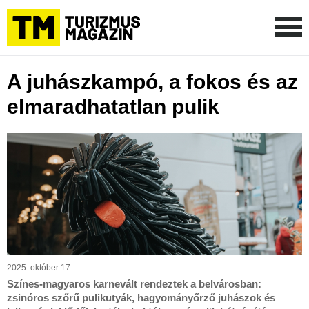
A juhászkampó, a fokos és az
elmaradhatatlan pulik
2025. október 17.
Színes-magyaros karnevált rendeztek a belvárosban:
zsinóros szőrű pulikutyák, hagyományőrző juhászok és