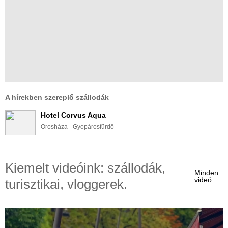
A hírekben szereplő szállodák
Hotel Corvus Aqua
Orosháza - Gyopárosfürdő
Andrássy Kúria & Spa Hotel
Tarcal
Kiemelt videóink: szállodák,
Minden
videó
turisztikai, vloggerek.
Mandilla Hotel
Köveskál
Matild Palace, a Luxury Collection Hotel, Budapest
Budapest