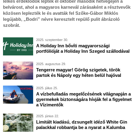
lelkes érdeklődők lepték el október második hétvégéjén a
belvárost, ahol a magyaros karnevál zárásaként a résztvevők
közösen leplezték le és avatták fel Szőke-Gábor Miklós
legújabb, „Bodri” névre keresztelt repülő pulit ábrázoló
szobrát.
2025. szeptember 30.
A Holiday Inn bővíti magyarországi
portfólióját a Holiday Inn Szeged szállodával
2025. augusztus 29.
Tengerre magyar! Görög szigetek, török
partok és Nápoly egy héten belül hajóval
2025. július 25.
A vízbefulladás megelőzésének világnapján a
gyermekek biztonságára hívják fel a figyelmet
a Vízimentők
2025. június 22.
Limitált kiadású, dzsungelt idéző White Gin
palackkal robbantja be a nyarat a Kalumba