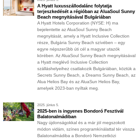
A Hyatt luxusszállodalánc folytatja
terjeszkedését a régióban az AluaSoul Sunny
Beach megnyitásával Bulgáriában
A Hyatt Hotels Corporation (NYSE: H) ma
bejelentette az AluaSoul Sunny Beach
megnyitását, amely a Hyatt Inclusive Collection
része, Bulgária Sunny Beach szívében – egy
egyre népszerűbb úti cél a magyar utazók
körében. Az AluaSoul Sunny Beach megnyitásával
a Hyatt meglévő Inclusive Collection
szálláshelyeihez csatlakozik Bulgáriában, köztük a
Secrets Sunny Beach, a Dreams Sunny Beach, az
Alua Helios Bay és az AluaSun Helios Bay,
amelyek 2023-ban nyíltak meg.
2025. június 5.
2025-ben is ingyenes Bondoró Fesztivál
Balatonalmádiban
Nagy újdonságokkal és a már jól megszokott
módon vidám, színes programkínálattal tér vissza
Balatonalmádiba a Bondoró Nemzetközi