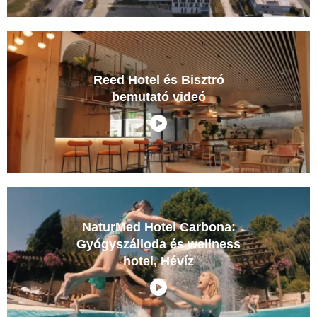
Oxigén Family Hotel
Noszvaj
Hotel Lővér Sopron
Sopron
Reed Hotel és Bisztró
bemutató videó
Novotel Budapest Centrum Hotel
Budapest
Stadthotel Raabs an der Thaya Hotel
Raabs an der Thaya
Stadthotel Waidhofen an der Thaya Hotel
Waidhofen an der Thaya
NaturMed Hotel Carbona:
Hotel & Restaurant Stern
Gyógyszálloda és wellness
Gmünd
hotel, Hévíz
East City Hotel Budapest
Budapest