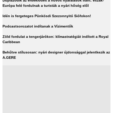
Duplázódik az érdeklődés a hűvös nyaralások iránt: észak-
Európa felé fordulnak a turisták a nyári hőség elől
Idén is fergeteges Pünkösdi Szezonnyitó Siófokon!
Podcastsorozatot indítanak a Vízimentők
Zöld fordulat a tengerjárókon: klímastratégiát indított a Royal
Caribbean
Behűtve stílusosan: nyári designer újdonsággal jelentkezik az
A.GERE