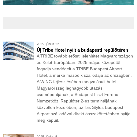
Thomas Hotel
Budapest
2025. június 22.
Új Tribe Hotel nyílt a budapesti repülőtéren
A TRIBE tovább erősíti jelenlétét Magyarországon
és Kelet-Európában: 2025 május közepétől
fogadja vendégeit a TRIBE Budapest Airport
Hotel, a márka második szállodája az országban.
A WING fejlesztésében megvalósult hotel
Magyarország legnagyobb utazási
csomópontjának, a Budapest Liszt Ferenc
Nemzetközi Repülőtér 2-es termináljának
közvetlen közelében, az ibis Styles Budapest
Airport szállodával direkt összeköttetésben nyitja
meg kapuit.
2025. június 5.