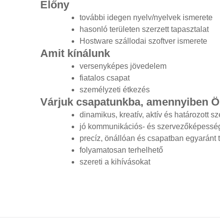
Előny
további idegen nyelv/nyelvek ismerete
hasonló területen szerzett tapasztalat
Hostware szállodai szoftver ismerete
Amit kínálunk
versenyképes jövedelem
fiatalos csapat
személyzeti étkezés
Várjuk csapatunkba, amennyiben 
dinamikus, kreatív, aktív és határozott 
jó kommunikációs- és szervezőképesség
precíz, önállóan és csapatban egyaránt 
folyamatosan terhelhető
szereti a kihívásokat