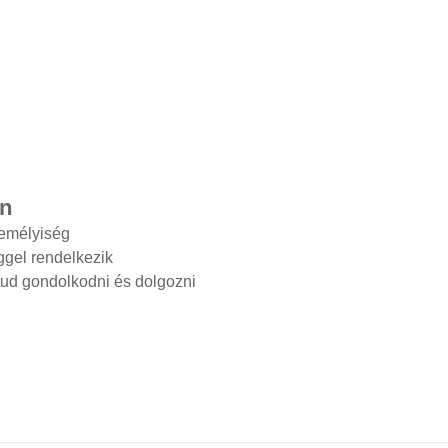
Ön
személyiség
gel rendelkezik
tud gondolkodni és dolgozni