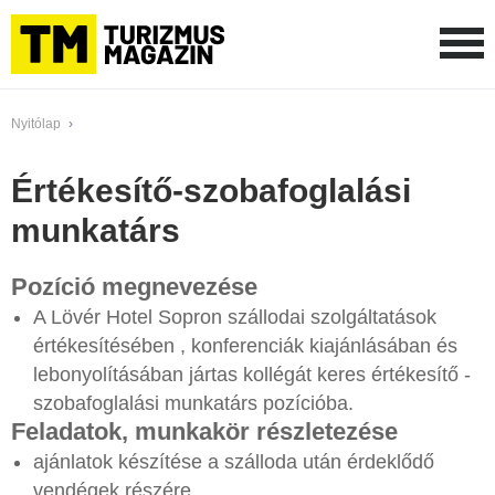
Nyitólap
›
Értékesítő-szobafoglalási
munkatárs
Pozíció megnevezése
A Lövér Hotel Sopron szállodai szolgáltatások
értékesítésében , konferenciák kiajánlásában és
lebonyolításában jártas kollégát keres értékesítő -
szobafoglalási munkatárs pozícióba.
Feladatok, munkakör részletezése
ajánlatok készítése a szálloda után érdeklődő
vendégek részére