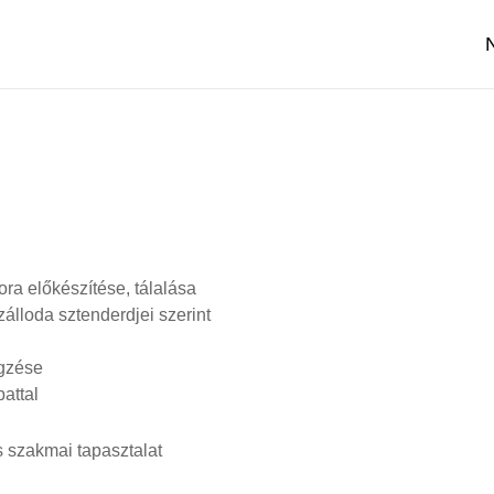
ra előkészítése, tálalása
szálloda sztenderdjei szerint
égzése
attal
 szakmai tapasztalat