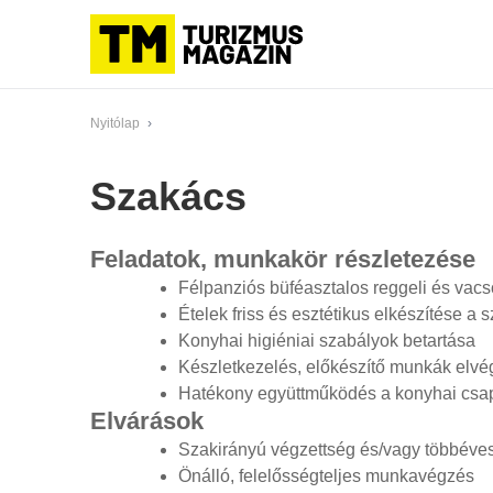
Nyitólap
›
Szakács
Feladatok, munkakör részletezése
Félpanziós büféasztalos reggeli és vacso
Ételek friss és esztétikus elkészítése a 
Konyhai higiéniai szabályok betartása
Készletkezelés, előkészítő munkák elv
Hatékony együttműködés a konyhai csap
Elvárások
Szakirányú végzettség és/vagy többéves
Önálló, felelősségteljes munkavégzés