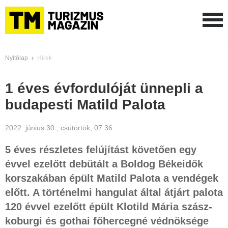
Nyitólap
›
Hírek
1 éves évfordulóját ünnepli a
budapesti Matild Palota
2022. június 30., csütörtök, 07:36
5 éves részletes felújítást követően egy
évvel ezelőtt debütált a Boldog Békeidők
korszakában épült Matild Palota a vendégek
előtt. A történelmi hangulat által átjárt palota
120 évvel ezelőtt épült Klotild Mária szász-
koburgi és gothai főhercegné védnöksége