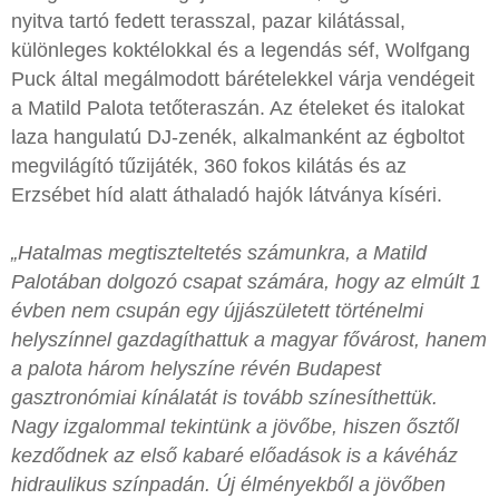
nyitva tartó fedett terasszal, pazar kilátással,
különleges koktélokkal és a legendás séf, Wolfgang
Puck által megálmodott bárételekkel várja vendégeit
a Matild Palota tetőteraszán. Az ételeket és italokat
laza hangulatú DJ-zenék, alkalmanként az égboltot
megvilágító tűzijáték, 360 fokos kilátás és az
Erzsébet híd alatt áthaladó hajók látványa kíséri.
„Hatalmas megtiszteltetés számunkra, a Matild
Palotában dolgozó csapat számára, hogy az elmúlt 1
évben nem csupán egy újjászületett történelmi
helyszínnel gazdagíthattuk a magyar fővárost, hanem
a palota három helyszíne révén Budapest
gasztronómiai kínálatát is tovább színesíthettük.
Nagy izgalommal tekintünk a jövőbe, hiszen ősztől
kezdődnek az első kabaré előadások is a kávéház
hidraulikus színpadán. Új élményekből a jövőben