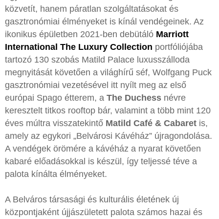
közvetít, hanem páratlan szolgáltatásokat és
gasztronómiai élményeket is kínál vendégeinek. Az
ikonikus épületben 2021-ben debütáló
Marriott
International The Luxury Collection
portfóliójába
tartozó 130 szobás Matild Palace luxusszálloda
megnyitását követően a világhírű séf, Wolfgang Puck
gasztronómiai vezetésével itt nyílt meg az első
európai Spago étterem, a
The Duchess
névre
keresztelt titkos rooftop bár, valamint a több mint 120
éves múltra visszatekintő
Matild Café & Cabaret
is,
amely az egykori „Belvárosi Kávéház” újragondolása.
A vendégek örömére a kávéház a nyarat követően
kabaré előadásokkal is készül, így teljessé téve a
palota kínálta élményeket.
A Belváros társasági és kulturális életének új
központjaként újjászületett palota számos hazai és