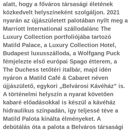
alatt, hogy a főváros társasági életének
közkedvelt helyszíneként szolgáljon. 2021
nyarán az újjászületett palotában nyílt meg a
Marriott International szállodalánc The
Luxury Collection portfoliójába tartozó
Matild Palace, a Luxury Collection Hotel,
Budapest luxusszálloda, a Wolfgang Puck
fémjelezte első európai Spago étterem, a
The Duchess tetőtéri italbár, majd idén
nyáron a Matild Café & Cabaret néven
újjászülető, egykori „Belvárosi Kávéház” is.
A történelmi helyszín a nyarat követően
kabaré előadásokkal is készül a kávéház
hidraulikus színpadán, így teljessé téve a
Matild Palota kínálta élményeket. A
debütálás óta a palota a Belváros társasági