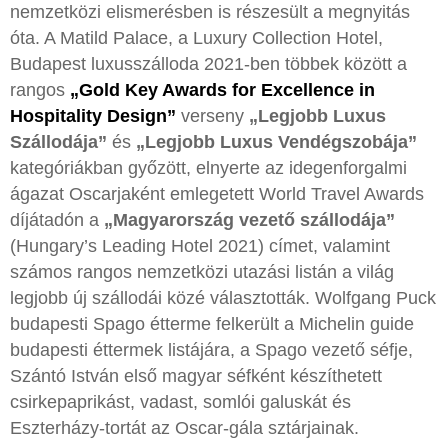
nemzetközi elismerésben is részesült a megnyitás
óta. A Matild Palace, a Luxury Collection Hotel,
Budapest luxusszálloda 2021-ben többek között a
rangos
„Gold Key Awards for Excellence in
Hospitality Design”
verseny
„Legjobb Luxus
Szállodája”
és
„Legjobb Luxus Vendégszobája”
kategóriákban győzött, elnyerte az idegenforgalmi
ágazat Oscarjaként emlegetett World Travel Awards
díjátadón a
„Magyarország vezető szállodája”
(Hungary’s Leading Hotel 2021) címet, valamint
számos rangos nemzetközi utazási listán a világ
legjobb új szállodái közé választották. Wolfgang Puck
budapesti Spago étterme felkerült a Michelin guide
budapesti éttermek listájára, a Spago vezető séfje,
Szántó István első magyar séfként készíthetett
csirkepaprikást, vadast, somlói galuskát és
Eszterházy-tortát az Oscar-gála sztárjainak.