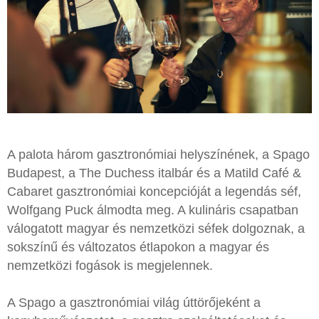
A palota három gasztronómiai helyszínének, a Spago
Budapest, a The Duchess italbár és a Matild Café &
Cabaret gasztronómiai koncepcióját a legendás séf,
Wolfgang Puck álmodta meg. A kulináris csapatban
válogatott magyar és nemzetközi séfek dolgoznak, a
sokszínű és változatos étlapokon a magyar és
nemzetközi fogások is megjelennek.
A Spago a gasztronómiai világ úttörőjeként a