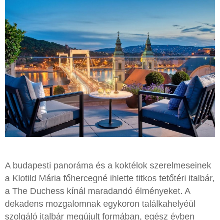
A budapesti panoráma és a koktélok szerelmeseinek
a Klotild Mária főhercegné ihlette titkos tetőtéri italbár,
a The Duchess kínál maradandó élményeket. A
dekadens mozgalomnak egykoron találkahelyéül
szolgáló italbár megújult formában, egész évben