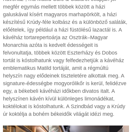
megfér egymás mellett többek között a házi
galuskával kísért magyaros marhapörkölt, a házi
készítésű Krúdy-féle kolbász és a különböző saláták,
előételek, így például a házi füstölésű lazactál is. A
kávéház tortarepertoárja az Osztrák–Magyar
Monarchia azóta is kedvelt édességeit is
felvonultatja, többek között Eszterházy és Dobos
tortát is kóstolhatunk vagy felfedezhetjük a kávéház
emblematikus Matild tortáját, amit a régmúltú
helyszín nagy elődeinek tiszteletére alkottak meg. A
signature-édességbe mogyorólikőr is kerül, felidézve
egy, a békebeli kávéházi időkben divatos italt. A
helyszínen kávén kívül különleges limonádékat,
koktélokat is kóstolhatunk. A Szindbád vagy a Krúdy
úr koktélja a bohém békeidők világát idézi meg.