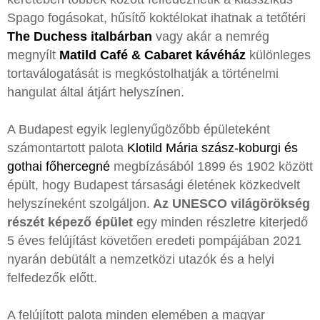
Spago fogásokat, hűsítő koktélokat ihatnak a tetőtéri
The Duchess italbárban
vagy akár a nemrég
megnyílt
Matild Café & Cabaret kávéház
különleges
tortaválogatását is megkóstolhatják a történelmi
hangulat által átjárt helyszínen.
A Budapest egyik leglenyűgözőbb épületeként
számontartott palota
Klotild Mária szász-koburgi és
gothai főhercegné
megbízásából 1899 és 1902 között
épült, hogy Budapest társasági életének közkedvelt
helyszíneként szolgáljon.
Az UNESCO világörökség
részét képező épület
egy minden részletre kiterjedő
5 éves felújítást követően eredeti pompájában 2021
nyarán debütált a nemzetközi utazók és a helyi
felfedezők előtt.
A felújított palota minden elemében a magyar