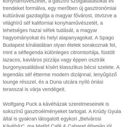
konyhaművészetet, a gasztro szolgáltatásokat és
trendeket formálva, egy merőben új gasztronómiai
kultúrával gazdagítja a magyar fővárost, ötvözve a
világhírű séf kaliforniai konyhaművészetét, a
tehetséges hazai séfek tudását, a magyar
hagyományokat és helyi alapanyagokat. A Spago
Budapest kínálatában olyan ételek sorakoznak fel,
mint a séflegenda különleges citromtortája, füstölt
lazacos, kaviáros pizzája vagy éppen osztrák
burgonyasalátával kísért klasszikus bécsi szelete. A
legendás séf étterme modern dizájnnal, lenyűgöző
lounge résszel, és a Duna utcára nyíló óriási
terasszal is várja vendégeit.
Wolfgang Puck a kávéházak szerelmeseinek is
sokszínű gasztroélményeket tartogat. A Krúdy Gyula
által is gyakran látogatott egykori „Belvárosi
Kávéház”, ma Matild Café & Cabaret étlapján jól