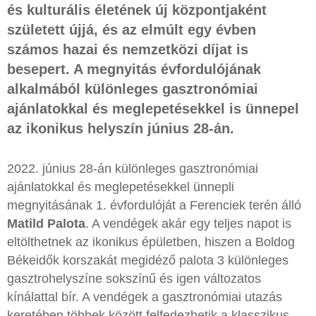
és kulturális életének új központjaként
született újjá, és az elmúlt egy évben
számos hazai és nemzetközi díjat is
besepert. A megnyitás évfordulójának
alkalmából különleges gasztronómiai
ajánlatokkal és meglepetésekkel is ünnepel
az ikonikus helyszín június 28-án.
2022. június 28-án különleges gasztronómiai
ajánlatokkal és meglepetésekkel ünnepli
megnyitásának 1. évfordulóját a Ferenciek terén álló
Matild Palota
. A vendégek akár egy teljes napot is
eltölthetnek az ikonikus épületben, hiszen a Boldog
Békeidők korszakát megidéző palota 3 különleges
gasztrohelyszíne sokszínű és igen változatos
kínálattal bír. A vendégek a gasztronómiai utazás
keretében többek között felfedezhetik a klasszikus