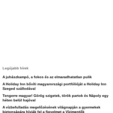
Legújabb hírek
A juhászkampó, a fokos és az elmaradhatatlan pulik
A Holiday Inn bővíti magyarországi portfólióját a Holiday Inn
Szeged szállodával
Tengerre magyar! Görög szigetek, török partok és Nápoly egy
héten belül hajóval
A vízbefulladás megelőzésének világnapján a gyermekek
biztonságára hívják fel a figyelmet a Vízimentők