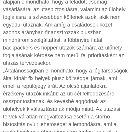
alapján elmondható, hogy a feladott csomag
vásárlására, az utasbiztosításra, valamint az ülőhely-
foglalásra is szívesebben költenek azok, akik nem
egyedül utaznak. Ám amíg a családosok közel
azonos arányban finanszírozzák pluszban
mindhárom szolgáltatást, a többnyire fiatal
backpackers és hopper utazók számára az ülőhely
foglalásának kérdése nem merül fel prioritásként az
utazás tervezésekor.
„Általánosságban elmondható, hogy a légitársaságok
által kínált fix helyek plusz költséggel járnak, ami
emeli a repülőjegy árát. Az olcsó ajánlatokra
érzékeny utazók inkább az úti cél felfedezésére
összpontosítanak, és kevésbé aggódnak az
ülőhelyek kiválasztásának módja miatt. Az utazási
tervek váratlan megváltozása esetén a storno
biztosítás nyújt lehetőséget a lemondásra, ami a
családosok esetében kiemelten fontos lehet pl. a