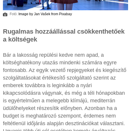
Fotó:
Image by Jan Vašek from Pixabay
Rugalmas hozzáállással csökkenthetőek
a költségek
Bár a lakosság repülési kedve nem apad, a
költséghatékony utazás mindenki számára egyre
fontosabb. Az egyik vezető repjegyeket és kiegészítő
szolgáltatásokat értékesítő szolgáltató szerint az
emberek továbbra is leginkább a nyári
kikapcsolódásra vágynak, és még a téli hónapokban
is egyértelműen a melegebb klímájú, mediterrán
üdülőhelyeket részesítik előnyben. Azonban ha a
budget is meghatározó szempont, érdemes nem
feltétlenül időjárás alapján desztinációkat választani.
Ugyanis több úti cél esetében komoly árváltozás