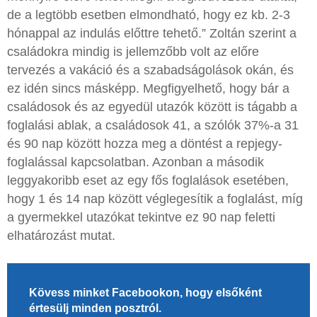
de a legtöbb esetben elmondható, hogy ez kb. 2-3
hónappal az indulás előttre tehető.” Zoltán szerint a
családokra mindig is jellemzőbb volt az előre
tervezés a vakáció és a szabadságolások okán, és
ez idén sincs másképp. Megfigyelhető, hogy bár a
családosok és az egyedül utazók között is tágabb a
foglalási ablak, a családosok 41, a szólók 37%-a 31
és 90 nap között hozza meg a döntést a repjegy-
foglalással kapcsolatban. Azonban a második
leggyakoribb eset az egy fős foglalások esetében,
hogy 1 és 14 nap között véglegesítik a foglalást, míg
a gyermekkel utazókat tekintve ez 90 nap feletti
elhatározást mutat.
Kövess minket Facebookon, hogy elsőként
értesülj minden posztról.