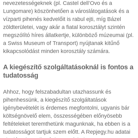
nevezetességeknek (pl. Castel dell’Ovo és a
Lungomare) köszönhetően a városlátogatások és a
vízparti pihenés kedvelőit is rabul ejti, míg Bázel
zöldterületei, vagy akár a fiatal korosztályt szintén
megszólító híres állatkertje, különböző múzeumai (pl.
a Swiss Museum of Transport) nyújtanak kitűnő
kikapcsolódást minden korosztály számára.
A kiegészítő szolgáltatásoknál is fontos a
tudatosság
Ahhoz, hogy felszabadultan utazhassunk és
pihenhessünk, a kiegészítő szolgáltatások
igénybevételét is érdemes megfontolni, ugyanis bár
költségnövelő elem, összességében előnyösebb
feltételeket teremthetünk magunknak, ha ebben is a
tudatosságot tartjuk szem előtt. A Repjegy.hu adatai