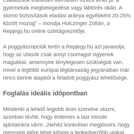
gyermekek megbetegedése vagy lábtörés okán. A
storno biztosítások eladási aránya egyébként 20-25%
között mozog” – mondja Holczinger Zoltán, a
Repjegy.hu online üzletágvezetője.
A poggyászopciók terén a Repjegy.hu azt javasolja,
hogy az utasok csak annyi csomagot vigyenek
magukkal, amennyire ténylegesen szükségük van,
mivel a legtöbb európai légitársaság jegyáraiban már
nincs benne alapból a feladott poggyász lehetősége.
Foglalás ideális időpontban
Mindenki a lehető legjobb áron szeretne utazni,
azonban tévhit, hogy érdemes a last minute
ajánlatokra várni. „Nehéz konkrétan megjósolni, hogy
mennyire előre lehet kifogni a legkedvezőbb utakat,