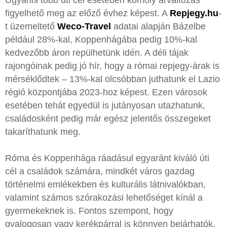
figyelhető meg az előző évhez képest. A
Repjegy.hu
-
t üzemeltető
Weco-Travel
adatai alapján Bázelbe
például 28%-kal, Koppenhágába pedig 10%-kal
kedvezőbb áron repülhetünk idén. A déli tájak
rajongóinak pedig jó hír, hogy a római repjegy-árak is
mérséklődtek – 13%-kal olcsóbban juthatunk el Lazio
régió központjába 2023-hoz képest. Ezen városok
esetében tehát egyedül is jutányosan utazhatunk,
családosként pedig már egész jelentős összegeket
takaríthatunk meg.
Róma és Koppenhága ráadásul egyaránt kiváló úti
cél a családok számára, mindkét város gazdag
történelmi emlékekben és kulturális látnivalókban,
valamint számos szórakozási lehetőséget kínál a
gyermekeknek is. Fontos szempont, hogy
gyalogosan vagy kerékpárral is könnyen bejárhatók,