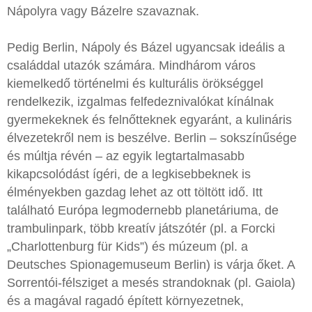
Nápolyra vagy Bázelre szavaznak.
Pedig Berlin, Nápoly és Bázel ugyancsak ideális a
családdal utazók számára. Mindhárom város
kiemelkedő történelmi és kulturális örökséggel
rendelkezik, izgalmas felfedeznivalókat kínálnak
gyermekeknek és felnőtteknek egyaránt, a kulináris
élvezetekről nem is beszélve. Berlin – sokszínűsége
és múltja révén – az egyik legtartalmasabb
kikapcsolódást ígéri, de a legkisebbeknek is
élményekben gazdag lehet az ott töltött idő. Itt
található Európa legmodernebb planetáriuma, de
trambulinpark, több kreatív játszótér (pl. a Forcki
„Charlottenburg für Kids”) és múzeum (pl. a
Deutsches Spionagemuseum Berlin) is várja őket. A
Sorrentói-félsziget a mesés strandoknak (pl. Gaiola)
és a magával ragadó épített környezetnek,