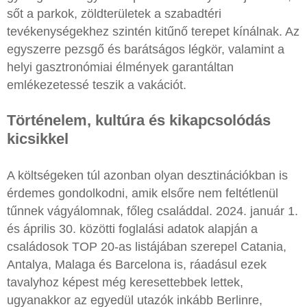
sőt a parkok, zöldterületek a szabadtéri
tevékenységekhez szintén kitűnő terepet kínálnak. Az
egyszerre pezsgő és barátságos légkör, valamint a
helyi gasztronómiai élmények garantáltan
emlékezetessé teszik a vakációt.
Történelem, kultúra és kikapcsolódás
kicsikkel
A költségeken túl azonban olyan desztinációkban is
érdemes gondolkodni, amik elsőre nem feltétlenül
tűnnek vágyálomnak, főleg családdal. 2024. január 1.
és április 30. közötti foglalási adatok alapján a
családosok TOP 20-as listájában szerepel Catania,
Antalya, Malaga és Barcelona is, ráadásul ezek
tavalyhoz képest még keresettebbek lettek,
ugyanakkor az egyedül utazók inkább Berlinre,