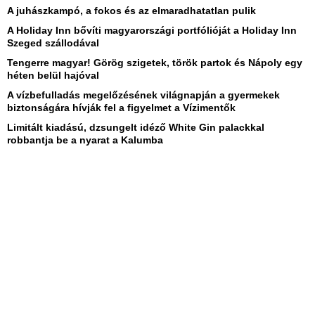
A juhászkampó, a fokos és az elmaradhatatlan pulik
A Holiday Inn bővíti magyarországi portfólióját a Holiday Inn
Szeged szállodával
Tengerre magyar! Görög szigetek, török partok és Nápoly egy
héten belül hajóval
A vízbefulladás megelőzésének világnapján a gyermekek
biztonságára hívják fel a figyelmet a Vízimentők
Limitált kiadású, dzsungelt idéző White Gin palackkal
robbantja be a nyarat a Kalumba