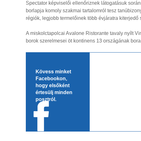
Spectator képviselői ellenőriznek látogatásuk során
borlapja komoly szakmai tartalomról tesz tanúbizon
régiók, legjobb termelőinek több évjáratra kiterjedő
A miskolctapolcai Avalone Ristorante tavaly nyílt Vi
borok szerelmesei öt kontinens 13 országának bora
Kövess minket
Facebookon,
hogy elsőként
értesülj minden
posztról.