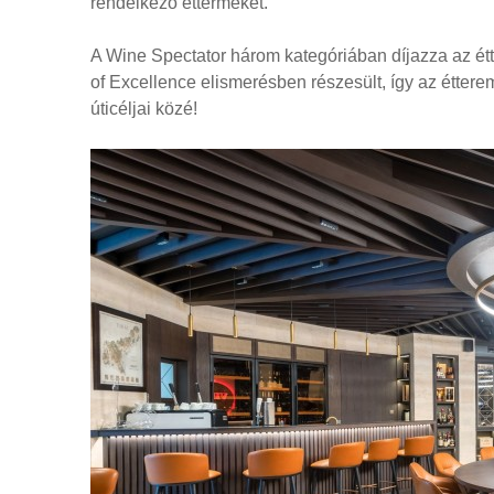
rendelkező éttermeket.
A Wine Spectator három kategóriában díjazza az étt
of Excellence elismerésben részesült, így az éttere
úticéljai közé!