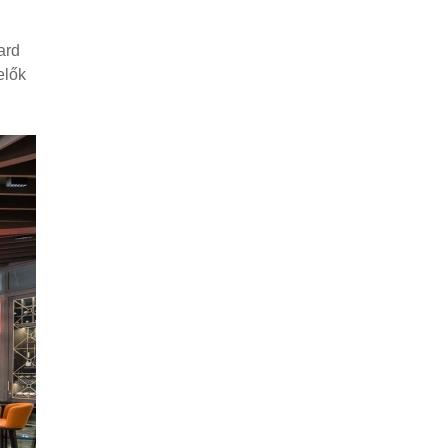
ard
elők