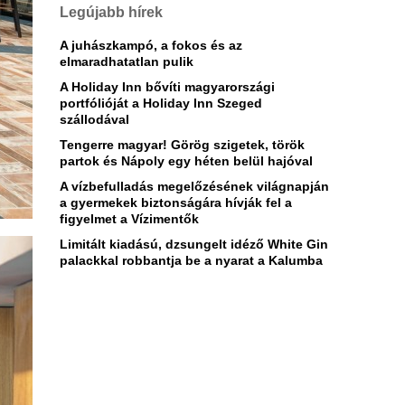
Legújabb hírek
A juhászkampó, a fokos és az
elmaradhatatlan pulik
A Holiday Inn bővíti magyarországi
portfólióját a Holiday Inn Szeged
szállodával
Tengerre magyar! Görög szigetek, török
partok és Nápoly egy héten belül hajóval
A vízbefulladás megelőzésének világnapján
a gyermekek biztonságára hívják fel a
figyelmet a Vízimentők
Limitált kiadású, dzsungelt idéző White Gin
palackkal robbantja be a nyarat a Kalumba