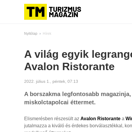
Nyitólap
›
Hírek
A világ egyik legrang
Avalon Ristorante
2022. július 1., péntek, 07:13
A borszakma legfontosabb magazinja, 
miskolctapolcai éttermet.
Elismerésben részesült az
Avalon Ristorante
a
Wi
jutalmazza a kiváló és érdekes borválasztékkal, kony