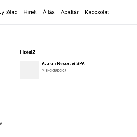
Nyitólap
Hírek
Állás
Adattár
Kapcsolat
Hotel2
z
Avalon Resort & SPA
Miskolctapolca
e