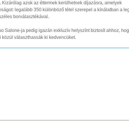
. Kizárólag azok az éttermek kerülhetnek díjazásra, amelyek
yságot: legalább 350 különböző tétel szerepel a kínálatban a le
 széles borválasztékával.
no Salone-ja pedig igazán exkluzív helyszínt biztosít ahhoz, hog
i közül választhassák ki kedvencüket.