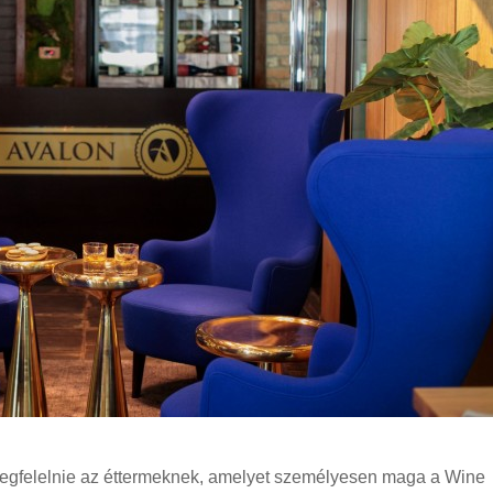
egfelelnie az éttermeknek, amelyet személyesen maga a Wine