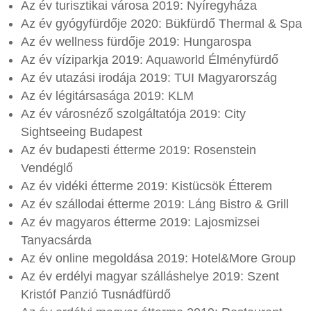
Az év turisztikai városa 2019: Nyíregyháza
Az év gyógyfürdője 2020: Bükfürdő Thermal & Spa
Az év wellness fürdője 2019: Hungarospa
Az év víziparkja 2019: Aquaworld Élményfürdő
Az év utazási irodája 2019: TUI Magyarország
Az év légitársasága 2019: KLM
Az év városnéző szolgáltatója 2019: City
Sightseeing Budapest
Az év budapesti étterme 2019: Rosenstein
Vendéglő
Az év vidéki étterme 2019: Kistücsök Étterem
Az év szállodai étterme 2019: Láng Bistro & Grill
Az év magyaros étterme 2019: Lajosmizsei
Tanyacsárda
Az év online megoldása 2019: Hotel&More Group
Az év erdélyi magyar szálláshelye 2019: Szent
Kristóf Panzió Tusnádfürdő