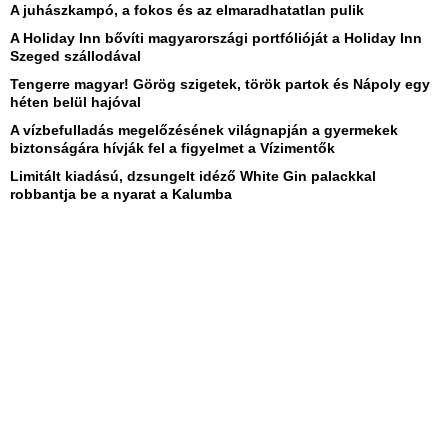
A juhászkampó, a fokos és az elmaradhatatlan pulik
A Holiday Inn bővíti magyarországi portfólióját a Holiday Inn
Szeged szállodával
Tengerre magyar! Görög szigetek, török partok és Nápoly egy
héten belül hajóval
A vízbefulladás megelőzésének világnapján a gyermekek
biztonságára hívják fel a figyelmet a Vízimentők
Limitált kiadású, dzsungelt idéző White Gin palackkal
robbantja be a nyarat a Kalumba