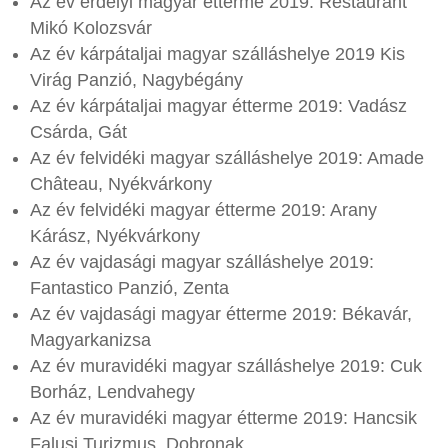
Az év erdélyi magyar étterme 2019: Restaurant
Mikó Kolozsvár
Az év kárpátaljai magyar szálláshelye 2019 Kis
Virág Panzió, Nagybégány
Az év kárpátaljai magyar étterme 2019: Vadász
Csárda, Gát
Az év felvidéki magyar szálláshelye 2019: Amade
Château, Nyékvárkony
Az év felvidéki magyar étterme 2019: Arany
Kárász, Nyékvárkony
Az év vajdasági magyar szálláshelye 2019:
Fantastico Panzió, Zenta
Az év vajdasági magyar étterme 2019: Békavár,
Magyarkanizsa
Az év muravidéki magyar szálláshelye 2019: Cuk
Borház, Lendvahegy
Az év muravidéki magyar étterme 2019: Hancsik
Falusi Turizmus, Dobronak