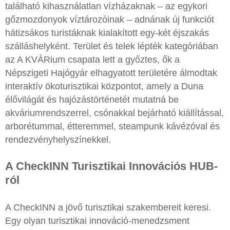
található kihasználatlan vízházaknak – az egykori
gőzmozdonyok víztározóinak – adnának új funkciót
hátizsákos turistáknak kialakított egy-két éjszakás
szálláshelyként. Terület és telek lépték kategóriában
az A KVÁRium csapata lett a győztes, ők a
Népszigeti Hajógyár elhagyatott területére álmodtak
interaktív ökoturisztikai központot, amely a Duna
élővilágát és hajózástörténetét mutatná be
akváriumrendszerrel, csónakkal bejárható kiállítással,
arborétummal, étteremmel, steampunk kávézóval és
rendezvényhelyszínekkel.
A CheckINN Turisztikai Innovációs HUB-
ról
A CheckINN a jövő turisztikai szakembereit keresi.
Egy olyan turisztikai innováció-menedzsment