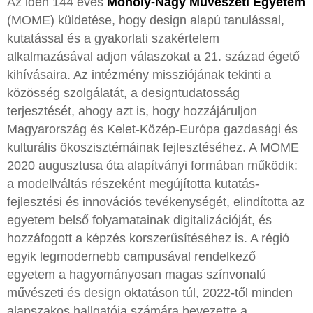
Az idén 144 éves
Moholy-Nagy Művészeti Egyetem
(MOME) küldetése, hogy design alapú tanulással,
kutatással és a gyakorlati szakértelem
alkalmazásával adjon válaszokat a 21. század égető
kihívásaira. Az intézmény missziójának tekinti a
közösség szolgálatát, a designtudatosság
terjesztését, ahogy azt is, hogy hozzájáruljon
Magyarország és Kelet-Közép-Európa gazdasági és
kulturális ökoszisztémáinak fejlesztéséhez. A MOME
2020 augusztusa óta alapítványi formában működik:
a modellváltás részeként megújította kutatás-
fejlesztési és innovációs tevékenységét, elindította az
egyetem belső folyamatainak digitalizációját, és
hozzáfogott a képzés korszerűsítéséhez is. A régió
egyik legmodernebb campusával rendelkező
egyetem a hagyományosan magas színvonalú
művészeti és design oktatáson túl, 2022-től minden
alapszakos hallgatója számára bevezette a