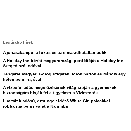
Legújabb hírek
A juhászkampó, a fokos és az elmaradhatatlan pulik
A Holiday Inn bővíti magyarországi portfólióját a Holiday Inn
Szeged szállodával
Tengerre magyar! Görög szigetek, török partok és Nápoly egy
héten belül hajóval
A vízbefulladás megelőzésének világnapján a gyermekek
biztonságára hívják fel a figyelmet a Vízimentők
Limitált kiadású, dzsungelt idéző White Gin palackkal
robbantja be a nyarat a Kalumba