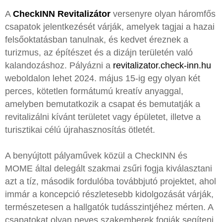
A
CheckINN Revitalizátor
versenyre olyan háromfős
csapatok jelentkezését várják, amelyek tagjai a hazai
felsőoktatásban tanulnak, és kedvet éreznek a
turizmus, az építészet és a dizájn területén való
kalandozáshoz. Pályázni a
revitalizator.check-inn.hu
weboldalon lehet 2024. május 15-ig egy olyan két
perces, kötetlen formátumú kreatív anyaggal,
amelyben bemutatkozik a csapat és bemutatják a
revitalizálni kívánt területet vagy épületet, illetve a
turisztikai célú újrahasznosítás ötletét.
A benyújtott pályaművek közül a CheckINN és
MOME által delegált szakmai zsűri fogja kiválasztani
azt a tíz, második fordulóba továbbjutó projektet, ahol
immár a koncepció részletesebb kidolgozását várják,
természetesen a hallgatók tudásszintjéhez mérten. A
csapatokat olyan neves szakemberek fogják segíteni,