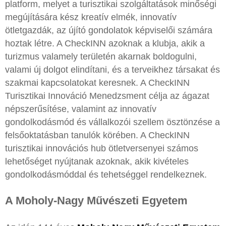
platform, melyet a turisztikai szolgáltatások minőségi
megújítására kész kreatív elmék, innovatív
ötletgazdák, az újító gondolatok képviselői számára
hoztak létre. A CheckINN azoknak a klubja, akik a
turizmus valamely területén akarnak boldogulni,
valami új dolgot elindítani, és a terveikhez társakat és
szakmai kapcsolatokat keresnek. A CheckINN
Turisztikai Innováció Menedzsment célja az ágazat
népszerűsítése, valamint az innovatív
gondolkodásmód és vállalkozói szellem ösztönzése a
felsőoktatásban tanulók körében. A CheckINN
turisztikai innovációs hub ötletversenyei számos
lehetőséget nyújtanak azoknak, akik kivételes
gondolkodásmóddal és tehetséggel rendelkeznek.
A Moholy-Nagy Művészeti Egyetem