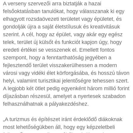
A verseny szervezői arra biztatják a hazai
felsőoktatásban tanulókat, hogy válasszanak ki egy
elhagyott rozsdaövezeti területet vagy épületet, és
gondolják újra a saját életstílusuk és kreativitásuk
szerint. A cél, hogy az épület, vagy akár egy egész
telek, terület új külsőt és funkciót kapjon úgy, hogy
eredeti értékei se vesszenek el. Emellett fontos
szempont, hogy a fenntarthatóság jegyében a
fejlesztendő terület visszakerülhessen a modern
városi vagy vidéki élet körforgásába, és hosszú távon
helyi, valamint turisztikai jelentőségre tehessen szert.
A legjobb két ötlet pedig egyenként három millió forint
díjazásban részesül, amelyet a nyertesek szabadon
felhasználhatnak a pályakezdéshez.
„A turizmus és építészet iránt érdeklődő diákoknak
most lehetőségükben áll, hogy egy képzeletbeli