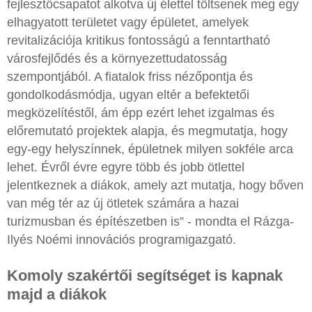
fejlesztőcsapatot alkotva új élettel töltsenek meg egy
elhagyatott területet vagy épületet, amelyek
revitalizációja kritikus fontosságú a fenntartható
városfejlődés és a környezettudatosság
szempontjából. A fiatalok friss nézőpontja és
gondolkodásmódja, ugyan eltér a befektetői
megközelítéstől, ám épp ezért lehet izgalmas és
előremutató projektek alapja, és megmutatja, hogy
egy-egy helyszínnek, épületnek milyen sokféle arca
lehet. Évről évre egyre több és jobb ötlettel
jelentkeznek a diákok, amely azt mutatja, hogy bőven
van még tér az új ötletek számára a hazai
turizmusban és építészetben is” - mondta el Rázga-
Ilyés Noémi innovációs programigazgató.
Komoly szakértői segítséget is kapnak
majd a diákok