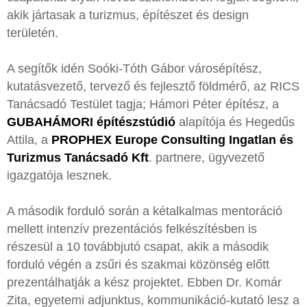
akik jártasak a turizmus, építészet és design
területén.
A segítők idén Soóki-Tóth Gábor városépítész,
kutatásvezető, tervező és fejlesztő földmérő, az RICS
Tanácsadó Testület tagja; Hámori Péter építész, a
GUBAHÁMORI építészstúdió
alapítója és Hegedűs
Attila, a
PROPHEX Europe Consulting Ingatlan és
Turizmus Tanácsadó Kft
. partnere, ügyvezető
igazgatója lesznek.
A második forduló során a kétalkalmas mentoráció
mellett intenzív prezentációs felkészítésben is
részesül a 10 továbbjutó csapat, akik a második
forduló végén a zsűri és szakmai közönség előtt
prezentálhatják a kész projektet. Ebben Dr. Komár
Zita, egyetemi adjunktus, kommunikáció-kutató lesz a