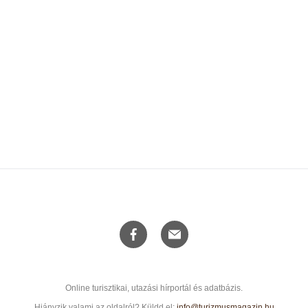
Online turisztikai, utazási hírportál és adatbázis.
Hiányzik valami az oldalról? Küldd el:
info@turizmusmagazin.hu