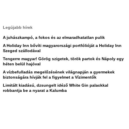
Legújabb hírek
A juhászkampó, a fokos és az elmaradhatatlan pulik
A Holiday Inn bővíti magyarországi portfólióját a Holiday Inn
Szeged szállodával
Tengerre magyar! Görög szigetek, török partok és Nápoly egy
héten belül hajóval
A vízbefulladás megelőzésének világnapján a gyermekek
biztonságára hívják fel a figyelmet a Vízimentők
Limitált kiadású, dzsungelt idéző White Gin palackkal
robbantja be a nyarat a Kalumba