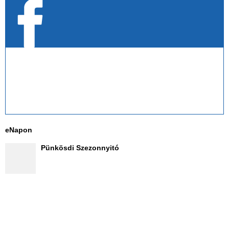
eNapon
Pünkösdi Szezonnyitó