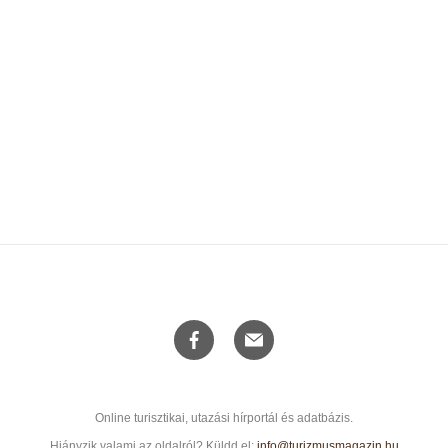
Online turisztikai, utazási hírportál és adatbázis.
Hiányzik valami az oldalról? Küldd el:
info@turizmusmagazin.hu