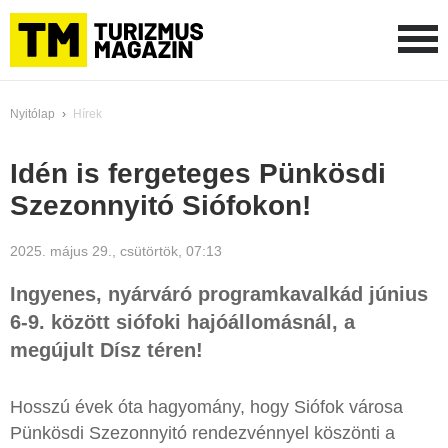
Nyitólap
›
Hírek
Idén is fergeteges Pünkösdi
Szezonnyitó Siófokon!
2025. május 29., csütörtök, 07:13
Ingyenes, nyárváró programkavalkád június
6-9. között siófoki hajóállomásnál, a
megújult Dísz téren!
Hosszú évek óta hagyomány, hogy Siófok városa
Pünkösdi Szezonnyitó rendezvénnyel köszönti a