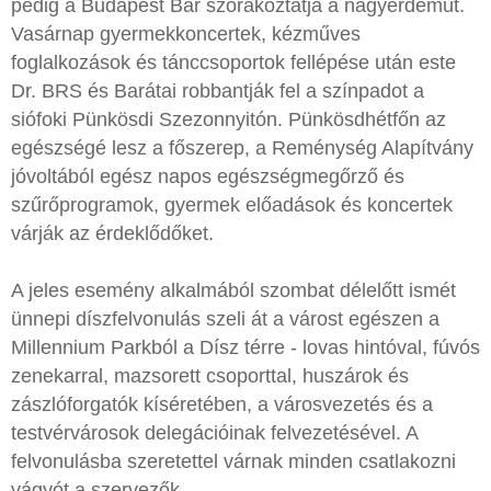
pedig a Budapest Bár szórakoztatja a nagyérdeműt.
Vasárnap gyermekkoncertek, kézműves
foglalkozások és tánccsoportok fellépése után este
Dr. BRS és Barátai robbantják fel a színpadot a
siófoki Pünkösdi Szezonnyitón. Pünkösdhétfőn az
egészségé lesz a főszerep, a Reménység Alapítvány
jóvoltából egész napos egészségmegőrző és
szűrőprogramok, gyermek előadások és koncertek
várják az érdeklődőket.
A jeles esemény alkalmából szombat délelőtt ismét
ünnepi díszfelvonulás szeli át a várost egészen a
Millennium Parkból a Dísz térre - lovas hintóval, fúvós
zenekarral, mazsorett csoporttal, huszárok és
zászlóforgatók kíséretében, a városvezetés és a
testvérvárosok delegációinak felvezetésével. A
felvonulásba szeretettel várnak minden csatlakozni
vágyót a szervezők.