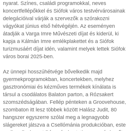
nyarat. Színes, családi programokkal, neves
koncertfellépőkkel és Siófok város testvérvárosainak
delegációival várják a szervezők a szórakozni
vágyókat június első hétvégéjén. Az eseményen
átadják a Varga Imre Művészeti díjat és kiderül, ki
kapja a Kálmán Imre emlékplakettet és a Siófok
turizmusáért díjat idén, valamint melyek lettek Siófok
város borai 2025-ben.
Az ünnepi hosszúhétvége bővelkedik majd
gyermekprogramokban, koncertekben, melyhez
gasztronómiai és kézműves termékek kínálata is
társul a csodálatos Balaton parton, a Rózsakert
szomszédságában. Fellép pénteken a Groovehouse,
szombaton itt lesz többek között Halász Judit, 80
hangszer egyszerre szólal meg a legnagyobb
slágereket játszva a Csellómánia produkcióban, este