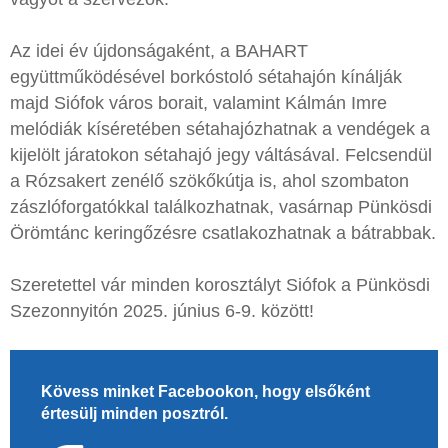
Az idei év újdonságaként, a BAHART
együttműködésével borkóstoló sétahajón kínálják
majd Siófok város borait, valamint Kálmán Imre
melódiák kíséretében sétahajózhatnak a vendégek a
kijelölt járatokon sétahajó jegy váltásával. Felcsendül
a Rózsakert zenélő szökőkútja is, ahol szombaton
zászlóforgatókkal találkozhatnak, vasárnap Pünkösdi
Örömtánc keringőzésre csatlakozhatnak a bátrabbak.
Szeretettel vár minden korosztályt Siófok a Pünkösdi
Szezonnyitón 2025. június 6-9. között!
Kövess minket Facebookon, hogy elsőként
értesülj minden posztról.