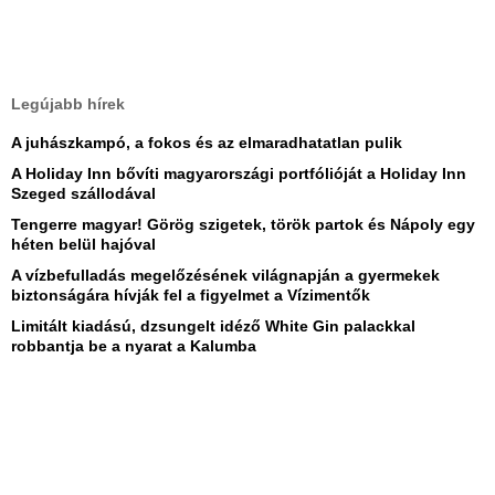
Legújabb hírek
A juhászkampó, a fokos és az elmaradhatatlan pulik
A Holiday Inn bővíti magyarországi portfólióját a Holiday Inn
Szeged szállodával
Tengerre magyar! Görög szigetek, török partok és Nápoly egy
héten belül hajóval
A vízbefulladás megelőzésének világnapján a gyermekek
biztonságára hívják fel a figyelmet a Vízimentők
Limitált kiadású, dzsungelt idéző White Gin palackkal
robbantja be a nyarat a Kalumba