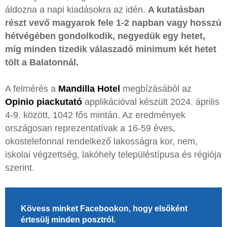
áldozna a napi kiadásokra az idén.
A kutatásban
részt vevő magyarok fele 1-2 napban vagy hosszú
hétvégében gondolkodik, negyedük egy hetet,
míg minden tizedik válaszadó minimum két hetet
tölt a Balatonnál.
A felmérés a
Mandilla Hotel
megbízásából az
Opinio piackutató
applikációval készült 2024. április
4-9. között, 1042 fős mintán. Az eredmények
országosan reprezentatívak a 16-59 éves,
okostelefonnal rendelkező lakosságra kor, nem,
iskolai végzettség, lakóhely településtípusa és régiója
szerint.
Kövess minket Facebookon, hogy elsőként
értesülj minden posztról.