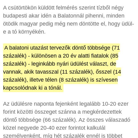
A csütörtökön küldött felmérés szerint tízből négy
budapesti akar idén a Balatonnál pihenni, minden
ötödik magyar pedig még nem döntötte el, hogy üdül-
e a tó környékén.
A balatoni utazást tervezők döntő többsége (71
százalék) - különösen a 20 év alatti fiatalok (85
százalék) - leginkább nyári üdülést választ, de
vannak, akik tavasszal (11 százalék), ősszel (14
százalék), illetve télen (8 százalék) is szívesen
kapcsolódnak ki a tónál.
Az üdülésre naponta fejenként legalább 10-20 ezer
forint közötti összeget szánna a megkérdezettek
döntő többsége (66 százalék). Az összes válaszadó
közel negyede 20-40 ezer forintot kalkulál
személyenként, míg hét százalék ennél is többet