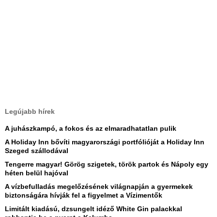
Legújabb hírek
A juhászkampó, a fokos és az elmaradhatatlan pulik
A Holiday Inn bővíti magyarországi portfólióját a Holiday Inn
Szeged szállodával
Tengerre magyar! Görög szigetek, török partok és Nápoly egy
héten belül hajóval
A vízbefulladás megelőzésének világnapján a gyermekek
biztonságára hívják fel a figyelmet a Vízimentők
Limitált kiadású, dzsungelt idéző White Gin palackkal