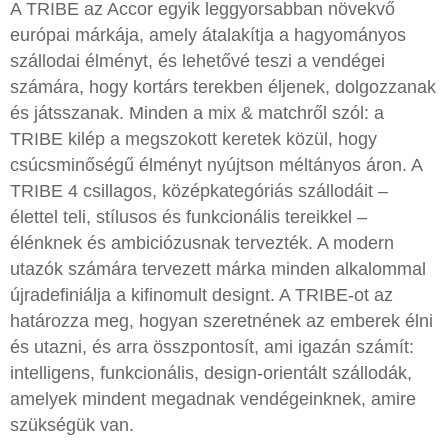
A TRIBE az Accor egyik leggyorsabban növekvő
európai márkája, amely átalakítja a hagyományos
szállodai élményt, és lehetővé teszi a vendégei
számára, hogy kortárs terekben éljenek, dolgozzanak
és játsszanak. Minden a mix & matchről szól: a
TRIBE kilép a megszokott keretek közül, hogy
csúcsminőségű élményt nyújtson méltányos áron. A
TRIBE 4 csillagos, középkategóriás szállodáit –
élettel teli, stílusos és funkcionális tereikkel –
élénknek és ambiciózusnak tervezték. A modern
utazók számára tervezett márka minden alkalommal
újradefiniálja a kifinomult designt. A TRIBE-ot az
határozza meg, hogyan szeretnének az emberek élni
és utazni, és arra összpontosít, ami igazán számít:
intelligens, funkcionális, design-orientált szállodák,
amelyek mindent megadnak vendégeinknek, amire
szükségük van.