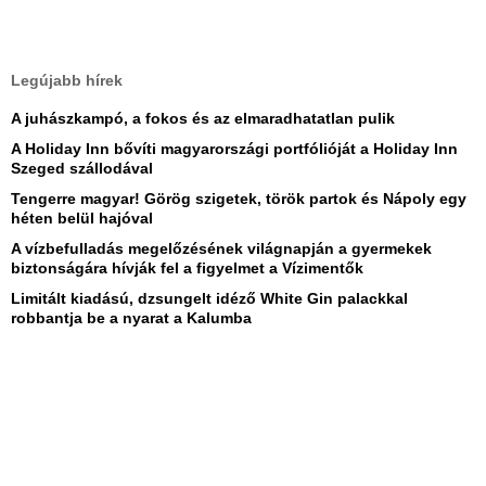
Legújabb hírek
A juhászkampó, a fokos és az elmaradhatatlan pulik
A Holiday Inn bővíti magyarországi portfólióját a Holiday Inn
Szeged szállodával
Tengerre magyar! Görög szigetek, török partok és Nápoly egy
héten belül hajóval
A vízbefulladás megelőzésének világnapján a gyermekek
biztonságára hívják fel a figyelmet a Vízimentők
Limitált kiadású, dzsungelt idéző White Gin palackkal
robbantja be a nyarat a Kalumba