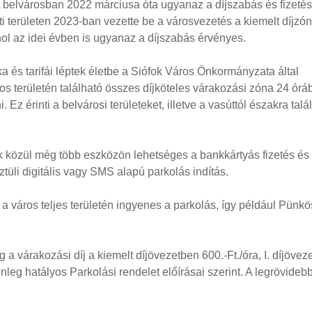
 belvárosban 2022 márciusa óta ugyanaz a díjszabás és fizetés
ti területen 2023-ban vezette be a városvezetés a kiemelt díjzón
ahol az idei évben is ugyanaz a díjszabás érvényes.
a és tarifái léptek életbe a Siófok Város Önkormányzata által
ros területén található összes díjköteles várakozási zóna 24 órá
 Ez érinti a belvárosi területeket, illetve a vasúttól északra talá
k közül még több eszközön lehetséges a bankkártyás fizetés és
üli digitális vagy SMS alapú parkolás indítás.
a város teljes területén ingyenes a parkolás, így például Pünk
 a várakozási díj a kiemelt díjövezetben 600.-Ft./óra, I. díjövez
elenleg hatályos Parkolási rendelet előírásai szerint. A legrövideb