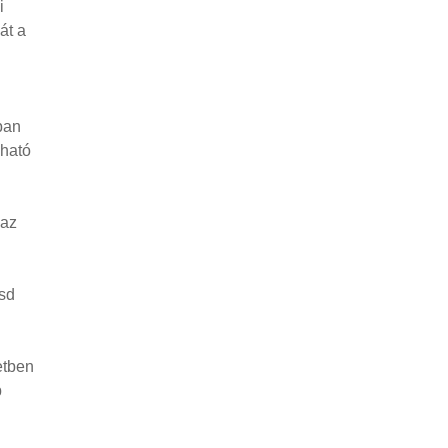
i
át a
ban
lható
 az
ösd
etben
b