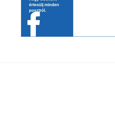
értesülj minden
posztról.