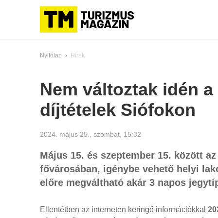
Nyitólap
›
Hírek
Nem változtak idén a
díjtételek Siófokon
2024. május 25., szombat, 15:32
Május 15. és szeptember 15. között az
fővárosában, igénybe vehető helyi lak
előre megváltható akár 3 napos jegytí
Ellentétben az interneten keringő információkkal
202