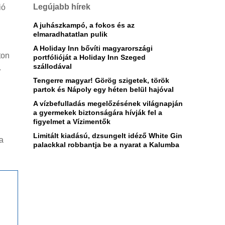
Legújabb hírek
ió
A juhászkampó, a fokos és az
elmaradhatatlan pulik
A Holiday Inn bővíti magyarországi
ton
portfólióját a Holiday Inn Szeged
szállodával
.
Tengerre magyar! Görög szigetek, török
partok és Nápoly egy héten belül hajóval
A vízbefulladás megelőzésének világnapján
a gyermekek biztonságára hívják fel a
figyelmet a Vízimentők
Limitált kiadású, dzsungelt idéző White Gin
a
palackkal robbantja be a nyarat a Kalumba