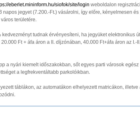
tps://eberlet.mininform.hu/siofok/site/login
weboldalon regisztrác
 3 napos jegyet (7.200.-Ft.) vásárolni, így előre, kényelmesen és
áros területére.
0% kedvezményt tudnak érvényesíteni, ha jegyüket elektronikus ú
20.000 Ft + áfa áron a II. díjzónában, 40.000 Ft+áfa áron az I.-II
pp a nyári kiemelt időszakokban, sőt egyes parti városok egész
ttséget a legfrekventáltabb parkolóikban.
yezett táblákon, az automatákon elhelyezett matricákon, illetve 
ozódni.