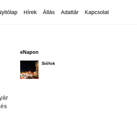
Nyitólap
Hírek
Állás
Adattár
Kapcsolat
eNapon
Siófok
yár
 és