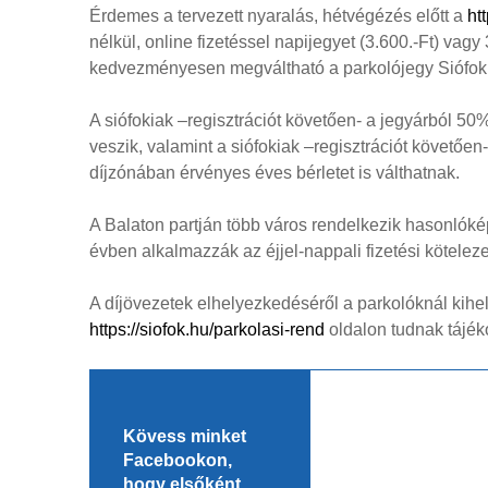
Érdemes a tervezett nyaralás, hétvégézés előtt a
ht
nélkül, online fizetéssel napijegyet (3.600.-Ft) vagy
kedvezményesen megváltható a parkolójegy Siófok v
A siófokiak –regisztrációt követően- a jegyárból 5
veszik, valamint a siófokiak –regisztrációt követően- 
díjzónában érvényes éves bérletet is válthatnak.
A Balaton partján több város rendelkezik hasonlóké
évben alkalmazzák az éjjel-nappali fizetési köteleze
A díjövezetek elhelyezkedéséről a parkolóknál kihel
https://siofok.hu/parkolasi-rend
oldalon tudnak tájék
Kövess minket
Facebookon,
hogy elsőként