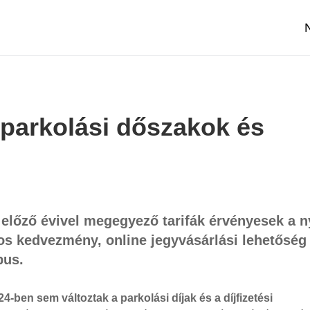
 parkolási dőszakok és
 előző évivel megegyező tarifák érvényesek a n
os kedvezmény, online jegyvásárlási lehetőség
pus.
4-ben sem változtak a parkolási díjak és a díjfizetési