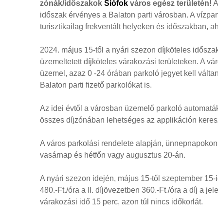
zónák/időszakok
Siófok
város egész területén!
A
időszak érvényes a Balaton parti városban. A vízpar
turisztikailag frekventált helyeken és időszakban, 
2024. május 15-től a nyári szezon díjköteles időszak
üzemeltetett díjköteles várakozási területeken. A vá
üzemel, azaz 0 -24 órában parkoló jegyet kell váltani.
Balaton parti fizető parkolókat is.
Az idei évtől a városban üzemelő parkoló automatá
összes díjzónában lehetséges az applikáción kereszt
A város parkolási rendelete alapján, ünnepnapokon 
vasárnap és hétfőn vagy augusztus 20-án.
A nyári szezon idején, május 15-től szeptember 15-ig
480.-Ft./óra a II. díjövezetben 360.-Ft./óra a díj a j
várakozási idő 15 perc, azon túl nincs időkorlát.