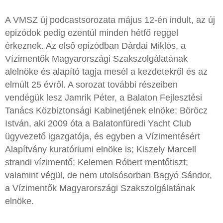
A VMSZ új podcastsorozata május 12-én indult, az új
epizódok pedig ezentúl minden hétfő reggel
érkeznek. Az első epizódban Dárdai Miklós, a
Vízimentők Magyarországi Szakszolgálatának
alelnöke és alapító tagja mesél a kezdetekről és az
elmúlt 25 évről. A sorozat további részeiben
vendégük lesz Jamrik Péter, a Balaton Fejlesztési
Tanács Közbiztonsági Kabinetjének elnöke; Böröcz
István, aki 2009 óta a Balatonfüredi Yacht Club
ügyvezető igazgatója, és egyben a Vízimentésért
Alapítvány kuratóriumi elnöke is; Kiszely Marcell
strandi vízimentő; Kelemen Róbert mentőtiszt;
valamint végül, de nem utolsósorban Bagyó Sándor,
a Vízimentők Magyarországi Szakszolgálatának
elnöke.