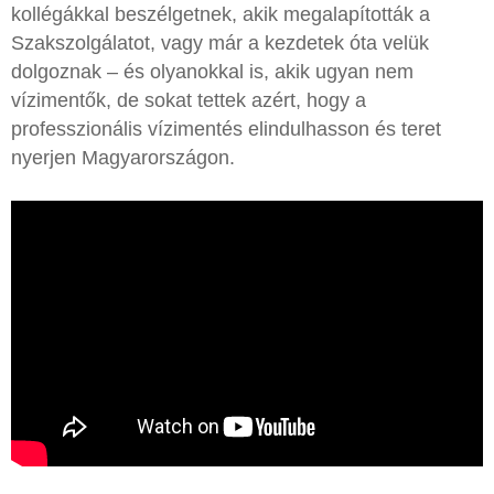
kollégákkal beszélgetnek, akik megalapították a
Szakszolgálatot, vagy már a kezdetek óta velük
dolgoznak – és olyanokkal is, akik ugyan nem
vízimentők, de sokat tettek azért, hogy a
professzionális vízimentés elindulhasson és teret
nyerjen Magyarországon.