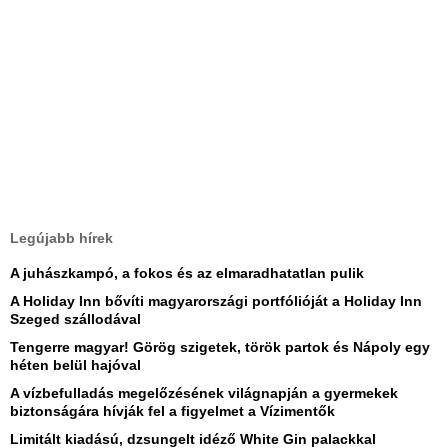
Legújabb hírek
A juhászkampó, a fokos és az elmaradhatatlan pulik
A Holiday Inn bővíti magyarországi portfólióját a Holiday Inn
Szeged szállodával
Tengerre magyar! Görög szigetek, török partok és Nápoly egy
héten belül hajóval
A vízbefulladás megelőzésének világnapján a gyermekek
biztonságára hívják fel a figyelmet a Vízimentők
Limitált kiadású, dzsungelt idéző White Gin palackkal