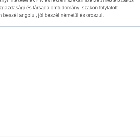
nyi Intézetének PR és reklám szakán szerzett mesterszakos
gazdasági és társadalomtudományi szakon folytatott
 beszél angolul, jól beszél németül és oroszul.