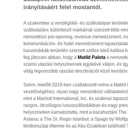
irányításáért felel mostantól.
A szakember a vendéglátó- és szállodaipar területén
szállodalánc különböző márkáinál szerzett több min
nemzetközi pre-opening, revenue menedzsment, ma
kommunikációs- és hotel menedzsment tapasztalata
luxusmárkák területén szerzett széles körű tudása 
fog játszani abban, hogy a
Matild Palota
a nemzetkö
számú utazási helyszíneinek egyikévé váljon, és í
világ legvonzóbb utazási desztinációi közé kerüljön
Selim, mielőtt 2019-ben csatlakozott volna a Matild 
vezetőségéhez, olyan nagy nemzetközi vállalatoknál
mint a Marriott International, Inc. és szakmai tapaszt
rangos, ötcsillagos luxusszállodákban és nagy pres
helyszíneken kamatoztatta, mint a kazahsztáni The 
Astana; a The St. Regis Istanbul; a Spago by Wolf
törökországi étterme és az Abu-Dzabiban található 