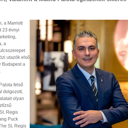
, a Marriott
t 23 évnyi
rketing,
, a
kulcsszerepet
zi utazók első
gy Budapest a
.
Palota felső
 dolgozott,
alatait olyan
ztízsű
St. Regis
gang Puck
The St. Regis