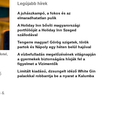
Legújabb hírek
A juhászkampó, a fokos és az
elmaradhatatlan pulik
A Holiday Inn bővíti magyarországi
portfólióját a Holiday Inn Szeged
szállodával
Tengerre magyar! Görög szigetek, török
partok és Nápoly egy héten belül hajóval
A vízbefulladás megelőzésének világnapján
otel,
a gyermekek biztonságára hívják fel a
figyelmet a Vízimentők
Limitált kiadású, dzsungelt idéző White Gin
ő
palackkal robbantja be a nyarat a Kalumba
s &