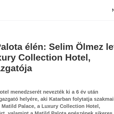
Palota élén: Selim Ölmez le
xury Collection Hotel,
zgatója
hotel menedzserét nevezték ki a 6 év után
azgató helyére, aki Katarban folytatja szakmai
Matild Palace, a Luxury Collection Hotel,
t, valamint a Matild Palota egészének sikeres