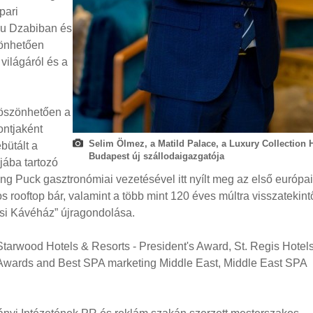
pari
bu Dzabiban és
zönhetően
világáról és a
köszönhetően a
ontjaként
Selim Ölmez, a Matild Palace, a Luxury Collection H
bütált a
Budapest új szállodaigazgatója
ójába tartozó
ng Puck gasztronómiai vezetésével itt nyílt meg az első európai
s rooftop bár, valamint a több mint 120 éves múltra visszatekint
osi Kávéház” újragondolása.
: Starwood Hotels & Resorts - President's Award, St. Regis Hotel
Awards and Best SPA marketing Middle East, Middle East SPA