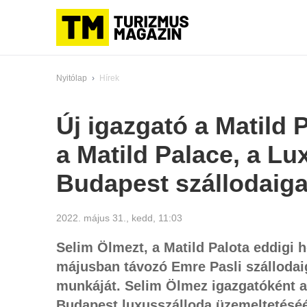
Nyitólap
›
Hírek
Új igazgató a Matild 
a Matild Palace, a Lu
Budapest szállodaiga
2022. május 31., kedd, 11:03
Selim Ölmezt, a Matild Palota eddigi 
májusban távozó Emre Pasli szállodaig
munkáját. Selim Ölmez igazgatóként a 
Budapest luxusszálloda üzemeltetéséér