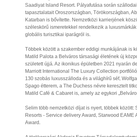
Saadiyat Island Resort. Pályafutása során szállodai
tapasztalatait Oroszországban, Törökországban, A
Katarban is bővítette. Nemzetközi karrierjének kös
széleskörű ismeretekkel rendelkezik a luxusmárkák 
globális turisztikai iparágról is.
Többek között a szakember eddigi munkájának is 
Matild Palota a Belváros társasági életének új közp
született újjá. Az ikonikus épületben 2021 nyarán de
Marriott International The Luxury Collection portfóli
130 szobás luxusszálloda és a világhírű séf, Wolfga
Spago étterem, a The Duchess névre keresztelt titko
Matild Café & Cabaret is, amely az egykori „Belvár
Selim több nemzetközi díjat is nyert, többek között
Resorts - Service delivery Award, Starwood EAME 
Award.