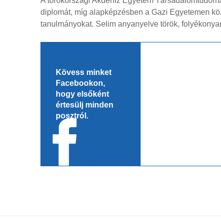
A törökországi Akdeniz Egyetem Társadalomtudomá
diplomát, míg alapképzésben a Gazi Egyetemen köz
tanulmányokat. Selim anyanyelve török, folyékonyan
Kövess minket
Facebookon,
hogy elsőként
értesülj minden
posztról.