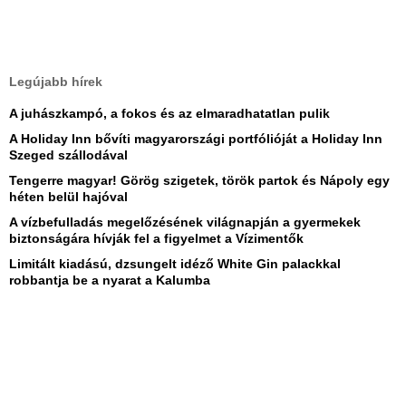
Legújabb hírek
A juhászkampó, a fokos és az elmaradhatatlan pulik
A Holiday Inn bővíti magyarországi portfólióját a Holiday Inn
Szeged szállodával
Tengerre magyar! Görög szigetek, török partok és Nápoly egy
héten belül hajóval
A vízbefulladás megelőzésének világnapján a gyermekek
biztonságára hívják fel a figyelmet a Vízimentők
Limitált kiadású, dzsungelt idéző White Gin palackkal
robbantja be a nyarat a Kalumba