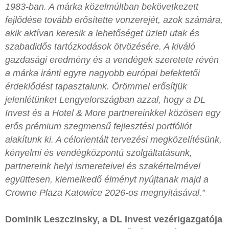
1983-ban. A márka közelmúltban bekövetkezett
fejlődése tovább erősítette vonzerejét, azok számára,
akik aktívan keresik a lehetőséget üzleti utak és
szabadidős tartózkodások ötvözésére. A kiváló
gazdasági eredmény és a vendégek szeretete révén
a márka iránti egyre nagyobb európai befektetői
érdeklődést tapasztalunk. Örömmel erősítjük
jelenlétünket Lengyelországban azzal, hogy a DL
Invest és a Hotel & More partnereinkkel közösen egy
erős prémium szegmensű fejlesztési portfóliót
alakítunk ki. A célorientált tervezési megközelítésünk,
kényelmi és vendégközpontú szolgáltatásunk,
partnereink helyi ismereteivel és szakértelmével
együttesen, kiemelkedő élményt nyújtanak majd a
Crowne Plaza Katowice 2026-os megnyitásával.”
Dominik Leszczinsky, a DL Invest vezérigazgatója