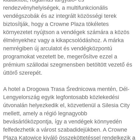
rendezvényhelyiségek, a multifunkcionális
vendégszobák és az integrált közösségi terek
biztosítják, hogy a Crowne Plaza tökéletes
környezetet nyújtson a vendégek számára a közös
élményekhez vagy a kikapcsolódáshoz. A márka
nemrégiben új arculatot és vendégközpontú
programokat vezetett be, megerősítve ezzel a
prémium szállodai szegmensben betöltött vezető és
úttörő szerepét.
A hotel a Drogowa Trasa Średnicowa mentén, Dél-
Lengyelország egyik legfontosabb közlekedési
útvonalán helyezkedik el, közvetlenül a Silesia City
mellett, amely a régió legnagyobb
bevásárlóközpontja, így a vendégek könnyedén
felfedezhetik a várost szabadidejükben. A Crowne
Plaza Katowice kiváló összeköttetéssel rendelkezik a