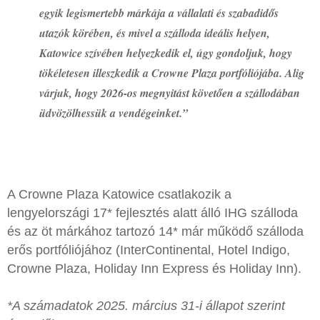
egyik legismertebb márkája a vállalati és szabadidős
utazók körében, és mivel a szálloda ideális helyen,
Katowice szívében helyezkedik el, úgy gondoljuk, hogy
tökéletesen illeszkedik a Crowne Plaza portfóliójába. Alig
várjuk, hogy 2026-os megnyitást követően a szállodában
üdvözölhessük a vendégeinket.”
A Crowne Plaza Katowice csatlakozik a
lengyelországi 17* fejlesztés alatt álló IHG szálloda
és az öt márkához tartozó 14* már működő szálloda
erős portfóliójához (InterContinental, Hotel Indigo,
Crowne Plaza, Holiday Inn Express és Holiday Inn).
*A számadatok 2025. március 31-i állapot szerint