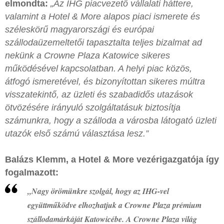
elmondta:
„Az IHG piacvezető vállalati háttere,
valamint a Hotel & More alapos piaci ismerete és
széleskörű magyarországi és európai
szállodaüzemeltetői tapasztalta teljes bizalmat ad
nekünk a Crowne Plaza Katowice sikeres
működésével kapcsolatban. A helyi piac közös,
átfogó ismeretével, és bizonyítottan sikeres múltra
visszatekintő, az üzleti és szabadidős utazások
ötvözésére irányuló szolgáltatásuk biztosítja
számunkra, hogy a szálloda a városba látogató üzleti
utazók első számú választása lesz.”
Balázs Klemm, a Hotel & More vezérigazgatója így
fogalmazott:
„Nagy örömünkre szolgál, hogy az IHG-vel
együttműködve elhozhatjuk a Crowne Plaza prémium
szállodamárkáját Katowicébe. A Crowne Plaza világ