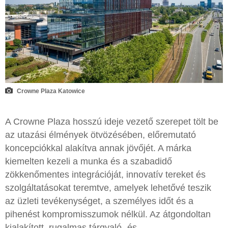
Crowne Plaza Katowice
A Crowne Plaza hosszú ideje vezető szerepet tölt be
az utazási élmények ötvözésében, előremutató
koncepciókkal alakítva annak jövőjét. A márka
kiemelten kezeli a munka és a szabadidő
zökkenőmentes integrációját, innovatív tereket és
szolgáltatásokat teremtve, amelyek lehetővé teszik
az üzleti tevékenységet, a személyes időt és a
pihenést kompromisszumok nélkül. Az átgondoltan
kialakított, rugalmas tárgyaló- és