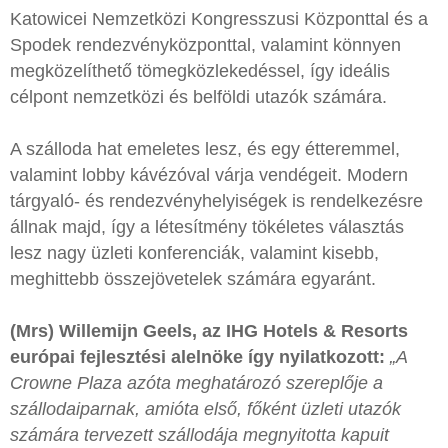
Katowicei Nemzetközi Kongresszusi Központtal és a
Spodek rendezvényközponttal, valamint könnyen
megközelíthető tömegközlekedéssel, így ideális
célpont nemzetközi és belföldi utazók számára.
A szálloda hat emeletes lesz, és egy étteremmel,
valamint lobby kávézóval várja vendégeit. Modern
tárgyaló- és rendezvényhelyiségek is rendelkezésre
állnak majd, így a létesítmény tökéletes választás
lesz nagy üzleti konferenciák, valamint kisebb,
meghittebb összejövetelek számára egyaránt.
(Mrs) Willemijn Geels, az IHG Hotels & Resorts
európai fejlesztési alelnöke így nyilatkozott:
„A
Crowne Plaza azóta meghatározó szereplője a
szállodaiparnak, amióta első, főként üzleti utazók
számára tervezett szállodája megnyitotta kapuit