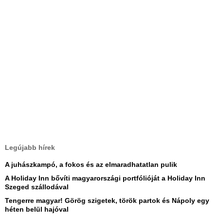
Legújabb hírek
A juhászkampó, a fokos és az elmaradhatatlan pulik
A Holiday Inn bővíti magyarországi portfólióját a Holiday Inn
Szeged szállodával
Tengerre magyar! Görög szigetek, török partok és Nápoly egy
héten belül hajóval