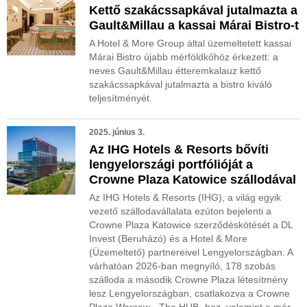
Kettő szakácssapkával jutalmazta a
Gault&Millau a kassai Márai Bistro-t
A Hotel & More Group által üzemeltetett kassai
Márai Bistro újabb mérföldkőhöz érkezett: a
neves Gault&Millau étteremkalauz kettő
szakácssapkával jutalmazta a bistro kiváló
teljesítményét.
2025. június 3.
Az IHG Hotels & Resorts bővíti
lengyelországi portfólióját a
Crowne Plaza Katowice szállodával
Az IHG Hotels & Resorts (IHG), a világ egyik
vezető szállodavállalata ezúton bejelenti a
Crowne Plaza Katowice szerződéskötését a DL
Invest (Beruházó) és a Hotel & More
(Üzemeltető) partnereivel Lengyelországban. A
várhatóan 2026-ban megnyíló, 178 szobás
szálloda a második Crowne Plaza létesítmény
lesz Lengyelországban, csatlakozva a Crowne