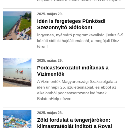
2025. május 29.
Idén is fergeteges Pünkösdi
Szezonnyitó Siófokon!
Ingyenes, nyárváró programkavalkád június 6-9.
között siófoki hajóállomásnál, a megújult Dísz
téren!
2025. május 29.
Podcastsorozatot indítanak a
Vízimentők
A Vízimentők Magyarországi Szakszolgálata
idén ünnepli 25. születésnapját, és ebből az
alkalomból podcastsorozatot indítanak
BalatonHelp néven.
2025. május 28.
Zöld fordulat a tengerjárókon:
klímastratégiát indított a Royal