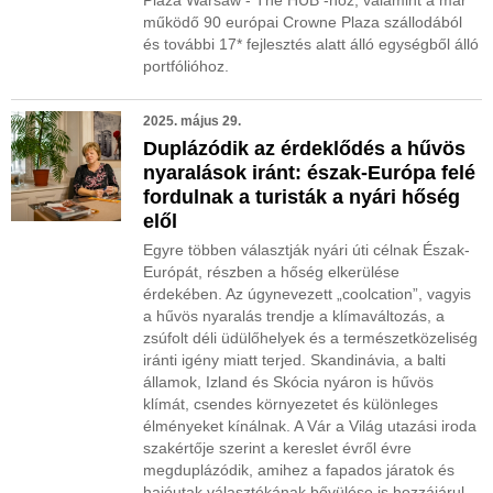
Plaza Warsaw - The HUB -hoz, valamint a már
működő 90 európai Crowne Plaza szállodából
és további 17* fejlesztés alatt álló egységből álló
portfólióhoz.
2025. május 29.
Duplázódik az érdeklődés a hűvös
nyaralások iránt: észak-Európa felé
fordulnak a turisták a nyári hőség
elől
Egyre többen választják nyári úti célnak Észak-
Európát, részben a hőség elkerülése
érdekében. Az úgynevezett „coolcation”, vagyis
a hűvös nyaralás trendje a klímaváltozás, a
zsúfolt déli üdülőhelyek és a természetközeliség
iránti igény miatt terjed. Skandinávia, a balti
államok, Izland és Skócia nyáron is hűvös
klímát, csendes környezetet és különleges
élményeket kínálnak. A Vár a Világ utazási iroda
szakértője szerint a kereslet évről évre
megduplázódik, amihez a fapados járatok és
hajóutak választékának bővülése is hozzájárul.