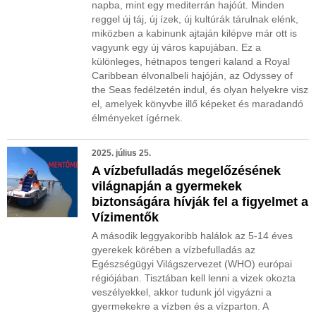
napba, mint egy mediterrán hajóút. Minden
reggel új táj, új ízek, új kultúrák tárulnak elénk,
miközben a kabinunk ajtaján kilépve már ott is
vagyunk egy új város kapujában. Ez a
különleges, hétnapos tengeri kaland a Royal
Caribbean élvonalbeli hajóján, az Odyssey of
the Seas fedélzetén indul, és olyan helyekre visz
el, amelyek könyvbe illő képeket és maradandó
élményeket ígérnek.
2025. július 25.
A vízbefulladás megelőzésének
világnapján a gyermekek
biztonságára hívják fel a figyelmet a
Vízimentők
A második leggyakoribb halálok az 5-14 éves
gyerekek körében a vízbefulladás az
Egészségügyi Világszervezet (WHO) európai
régiójában. Tisztában kell lenni a vizek okozta
veszélyekkel, akkor tudunk jól vigyázni a
gyermekekre a vízben és a vízparton. A