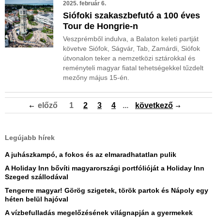
2025. február 6.
Siófoki szakaszbefutó a 100 éves
Tour de Hongrie-n
Veszprémből indulva, a Balaton keleti partját
követve Siófok, Ságvár, Tab, Zamárdi, Siófok
útvonalon teker a nemzetközi sztárokkal és
reményteli magyar fiatal tehetségekkel tűzdelt
mezőny május 15-én.
előző
1
2
3
4
...
következő
Legújabb hírek
A juhászkampó, a fokos és az elmaradhatatlan pulik
A Holiday Inn bővíti magyarországi portfólióját a Holiday Inn
Szeged szállodával
Tengerre magyar! Görög szigetek, török partok és Nápoly egy
héten belül hajóval
A vízbefulladás megelőzésének világnapján a gyermekek