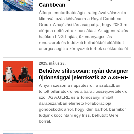
Caribbean
Átfogó fenntarthatósági stratégiával válaszol a
klímaváltozás kihívásaira a Royal Caribbean
Group. A hajózási társaság célja, hogy 2050-re
elérje a nettó zéró kibocsátást. Az újgenerációs
hajókon LNG-hajtás, üzemanyagcellás
rendszerek és fedélzeti hulladékból előállított
energia segíti a környezeti terhek csökkentését.
2025. május 28.
Behűtve stílusosan: nyári designer
újdonsággal jelentkezik az A.GERE
A nyári szezon a napsütésről, a szabadban
töltött pillanatokról és a baráti összejövetelekről
szól. Az A.GERE és a Tomcsanyi limitált
darabszámban elérhető kollaborációja
gondoskodik arról, hogy idén bárhol, bármikor
tudjunk koccintani egy friss, behűtött Gere
borral.