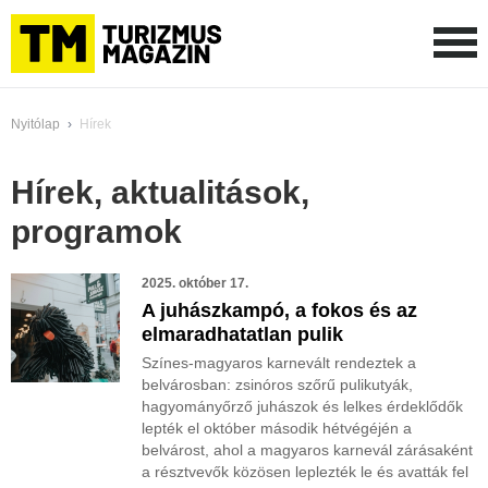
Nyitólap
›
Hírek
Hírek, aktualitások,
programok
2025. október 17.
A juhászkampó, a fokos és az
elmaradhatatlan pulik
Színes-magyaros karnevált rendeztek a
belvárosban: zsinóros szőrű pulikutyák,
hagyományőrző juhászok és lelkes érdeklődők
lepték el október második hétvégéjén a
belvárost, ahol a magyaros karnevál zárásaként
a résztvevők közösen leplezték le és avatták fel