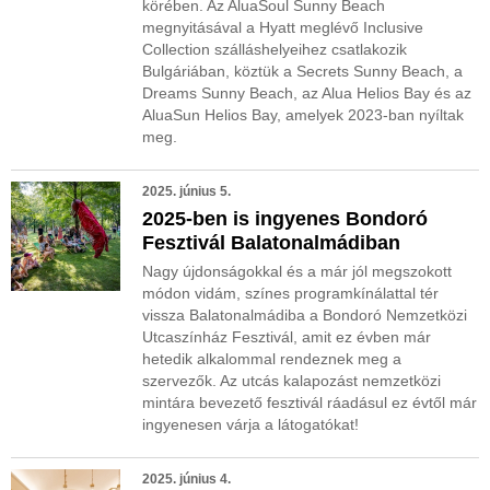
körében. Az AluaSoul Sunny Beach
megnyitásával a Hyatt meglévő Inclusive
Collection szálláshelyeihez csatlakozik
Bulgáriában, köztük a Secrets Sunny Beach, a
Dreams Sunny Beach, az Alua Helios Bay és az
AluaSun Helios Bay, amelyek 2023-ban nyíltak
meg.
2025. június 5.
2025-ben is ingyenes Bondoró
Fesztivál Balatonalmádiban
Nagy újdonságokkal és a már jól megszokott
módon vidám, színes programkínálattal tér
vissza Balatonalmádiba a Bondoró Nemzetközi
Utcaszínház Fesztivál, amit ez évben már
hetedik alkalommal rendeznek meg a
szervezők. Az utcás kalapozást nemzetközi
mintára bevezető fesztivál ráadásul ez évtől már
ingyenesen várja a látogatókat!
2025. június 4.