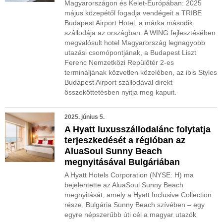
Magyarországon és Kelet-Európában: 2025
május közepétől fogadja vendégeit a TRIBE
Budapest Airport Hotel, a márka második
szállodája az országban. A WING fejlesztésében
megvalósult hotel Magyarország legnagyobb
utazási csomópontjának, a Budapest Liszt
Ferenc Nemzetközi Repülőtér 2-es
termináljának közvetlen közelében, az ibis Styles
Budapest Airport szállodával direkt
összeköttetésben nyitja meg kapuit.
2025. június 5.
A Hyatt luxusszállodalánc folytatja
terjeszkedését a régióban az
AluaSoul Sunny Beach
megnyitásával Bulgáriában
A Hyatt Hotels Corporation (NYSE: H) ma
bejelentette az AluaSoul Sunny Beach
megnyitását, amely a Hyatt Inclusive Collection
része, Bulgária Sunny Beach szívében – egy
egyre népszerűbb úti cél a magyar utazók