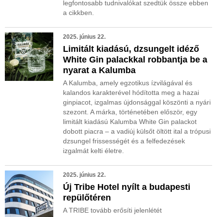
legfontosabb tudnivalókat szedtük össze ebben
a cikkben.
2025. június 22.
Limitált kiadású, dzsungelt idéző
White Gin palackkal robbantja be a
nyarat a Kalumba
A Kalumba, amely egzotikus ízvilágával és
kalandos karakterével hódította meg a hazai
ginpiacot, izgalmas újdonsággal köszönti a nyári
szezont. A márka, történetében először, egy
limitált kiadású Kalumba White Gin palackot
dobott piacra – a vadiúj külsőt öltött ital a trópusi
dzsungel frissességét és a felfedezések
izgalmát kelti életre.
2025. június 22.
Új Tribe Hotel nyílt a budapesti
repülőtéren
A TRIBE tovább erősíti jelenlétét