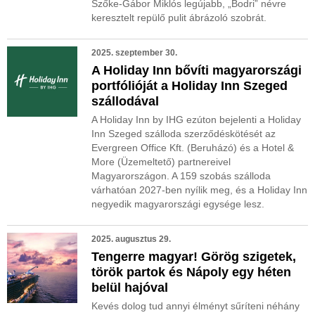
Szőke-Gábor Miklós legújabb, „Bodri” névre
keresztelt repülő pulit ábrázoló szobrát.
2025. szeptember 30.
A Holiday Inn bővíti magyarországi
portfólióját a Holiday Inn Szeged
szállodával
A Holiday Inn by IHG ezúton bejelenti a Holiday
Inn Szeged szálloda szerződéskötését az
Evergreen Office Kft. (Beruházó) és a Hotel &
More (Üzemeltető) partnereivel
Magyarországon. A 159 szobás szálloda
várhatóan 2027-ben nyílik meg, és a Holiday Inn
negyedik magyarországi egysége lesz.
2025. augusztus 29.
Tengerre magyar! Görög szigetek,
török partok és Nápoly egy héten
belül hajóval
Kevés dolog tud annyi élményt sűríteni néhány