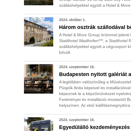
szálláshelyekkel együtt a Hotel & Mor
2024. október 1.
Három osztrák szállodával bő
A Hotel & More Group örömmel jelenti b
Stadthotel Waidhofen***, a Stadthotel 
szálláshelyekkel együtt a cégcsoport k
bővült.
2024. szeptember 16.
Budapesten nyitott galériát
A legtöbben valószínűleg a Művészetek 
Püspök Anita képeivel és installációiva
képeznek le a képzőművészet nyelvére.
Festményei és installációi mostantól B
helyszínen. Az első kiállításmegnyitór
2024. szeptember 16.
Egyedülálló kezdeményezés