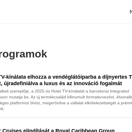
 programok
V-kínálata elhozza a vendéglátóiparba a díjnyertes 
, újradefiniálva a luxus és az innováció fogalmát
lbeli szereplője, a 2025-ös Hotel TV-kínálatát a barcelonai Integrated
son mutatja be. Az új termékcsalád kifinomult formatervezést, élvonalb
séges platformot ötvöz, megerősítve a vállalat elkötelezettségét a prém
tt.
er Cruises elindítását a Royal Caribbean Group