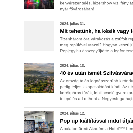
kenyérszentelés, lézershow vízi fényj
nyár fővárosában!
2024. július 31.
Mit tehetünk, ha késik vagy t
Tizenhárom óra várakozás a zsúfolt rep
még repülővel utazni? Hogyan készüljün
Repjegy.hu összegyűjtötte a legfontosa
2024. július 18.
40 év után ismét Szilvásvárad
Az ország talán legnépszerűbb kiránd
pedig teljes kikapcsolódást kínál. Az
kerékpáros túrák, lebilincselő gyerek
település ad otthont a Négyesfogathaj
2024. július 12.
Pop up kiállítással indul út
A balatonfüredi Akadémia Hotel****-ben 