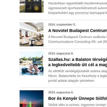
Hazánkban egyedülálló kezdeményezés
úgynevezett sportszerkölcsönző autom
közparkokért egy pozsonyi startuppal k
2024. szeptember 5.
A Novotel Budapest Centrum
A Novotel Budapest Centrum szálloda ör
Communications Consulting Kft.-vel (K
2024. augusztus 8.
Szallas.hu: a Balaton térség
a legkedveltebb úti cél a m
Az eltöltött vendégéjszakák száma alapj
Hévíz, Balatonlelle és Keszthely a legk
portál adatai alapján pénteken.
2024. augusztus 6.
Bor és Kenyér Ünnepe Siófok
Siófok idén is színes, ingyenes ünnep