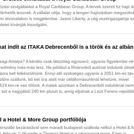
ózási szolgáltatást a Royal Caribbean Group. A tervek szerint tíz hajó ál
lérhetők lesznek. A vállalat célja, hogy a tengeri hajózásban megszokot
mi útvonalakon is megjelenítse. Jason Liberty, a cég vezérigazgatója sz
letet kívánják kiszolgálni.
at indít az ITAKA Debrecenből is a török és az albán
zági Antalya? A kérdés csak látszólag egyszerű, ugyanis figyelembe vé
redmény más-más lesz. Ha például a fővárosból autóval indulunk útna
sra kell felkészülnünk. Ennyi idő szükséges ugyanis a 2051 km-es táv
őre szállunk, bő két óra alatt már célállomásunknál lehetünk, mivel
519 km-re van tőlünk. A matek azonban a Debrecenből indulóknál nem
i azt a nagyjából 240 km pluszt is, amíg eljutnak a Liszt Ferenc-repülőt
 a Hotel & More Group portfóliója
örszálló bezárásával sem maradt budapesti szálloda nélkül a Hotel & 
, február 1-től pedig a Thomas Hotel is a cégcsoport tagja. Ezen új