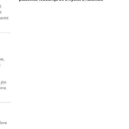
l
t
erint
ve,
k
 jön
érre.
More