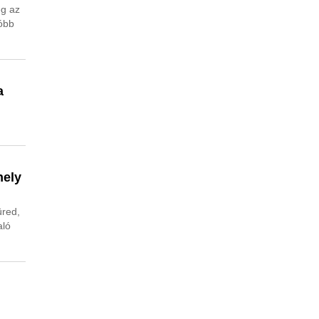
eg az
óbb
a
hely
üred,
aló