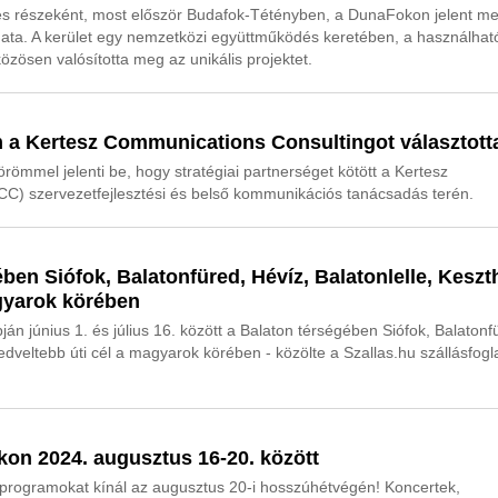
 részeként, most először Budafok-Tétényben, a DunaFokon jelent m
ata. A kerület egy nemzetközi együttműködés keretében, a használhat
özösen valósította meg az unikális projektet.
 a Kertesz Communications Consultingot választott
ömmel jelenti be, hogy stratégiai partnerséget kötött a Kertesz
CC) szervezetfejlesztési és belső kommunikációs tanácsadás terén.
ében Siófok, Balatonfüred, Hévíz, Balatonlelle, Keszt
agyarok körében
án június 1. és július 16. között a Balaton térségében Siófok, Balatonf
edveltebb úti cél a magyarok körében - közölte a Szallas.hu szállásfogl
on 2024. augusztus 16-20. között
i programokat kínál az augusztus 20-i hosszúhétvégén! Koncertek,