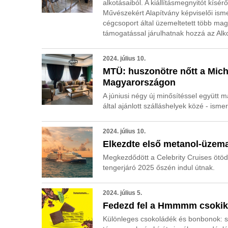
alkotásaiból. A kiállításmegnyitót kí
Művészekért Alapítvány képviselői ism
cégcsoport által üzemeltetett több ma
támogatással járulhatnak hozzá az Al
2024. július 10.
MTÜ: huszonötre nőtt a Mich
Magyarországon
A júniusi négy új minősítéssel együtt 
által ajánlott szálláshelyek közé - is
2024. július 10.
Elkezdte első metanol-üzema
Megkezdődött a Celebrity Cruises ötödi
tengerjáró 2025 őszén indul útnak.
2024. július 5.
Fedezd fel a Hmmmm csokik 
Különleges csokoládék és bonbonok: s