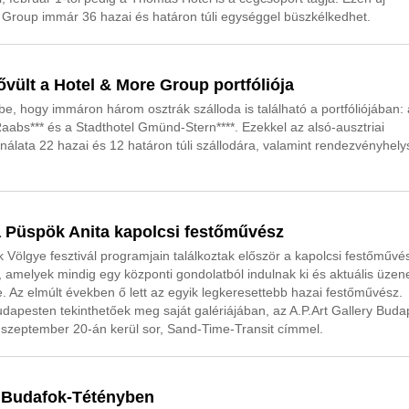
e Group immár 36 hazai és határon túli egységgel büszkélkedhet.
vült a Hotel & More Group portfóliója
e, hogy immáron három osztrák szálloda is található a portfóliójában: 
Raabs*** és a Stadthotel Gmünd-Stern****. Ezekkel az alsó-ausztriai
ínálata 22 hazai és 12 határon túli szállodára, valamint rendezvényhely
 a Püspök Anita kapolcsi festőművész
Völgye fesztivál programjain találkoztak először a kapolcsi festőművé
l, amelyek mindig egy központi gondolatból indulnak ki és aktuális üzen
 Az elmúlt években ő lett az egyik legkeresettebb hazai festőművész.
udapesten tekinthetőek meg saját galériájában, az A.P.Art Gallery Buda
a szeptember 20-án kerül sor, Sand-Time-Transit címmel.
 Budafok-Tétényben