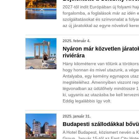
2027-től indít Európában új folyami haj
forgalomba, a foglalások már az idén e
szolgáltatásokat és színvonalat a folya
az új járatokkal az egyre növekvő keres
2025. február 4.
Nyáron már közvetlen járatok
riviérára
Hány kilométerre van tőlünk a törökors
hogy honnan és mivel utazunk, a vége
Antalyaba, egy kemény egynapos utazá
megtételéhez. Amennyiben viszont repül
légvonalban az üdülőhely mindössze 1
ki, ugyanis az utazásba be kell tervezn
Eddig legalábbis így volt.
2025. január 31.
Budapesti szállodákkal bővül
A Hotel Budapest, közismert nevén a K
Group. Január 15-től az East City Hotel