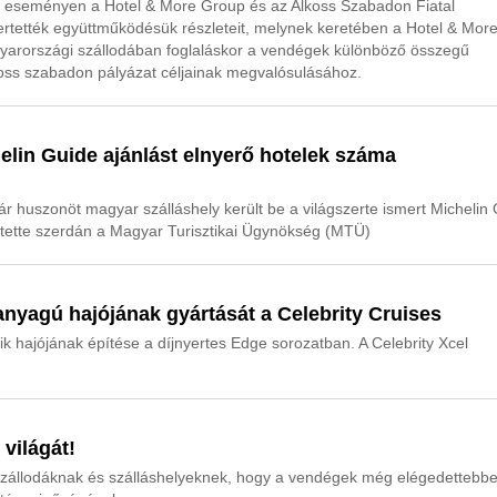
sérő eseményen a Hotel & More Group és az Alkoss Szabadon Fiatal
ertették együttműködésük részleteit, melynek keretében a Hotel & Mor
gyarországi szállodában foglaláskor a vendégek különböző összegű
koss szabadon pályázat céljainak megvalósulásához.
elin Guide ajánlást elnyerő hotelek száma
már huszonöt magyar szálláshely került be a világszerte ismert Michelin
mertette szerdán a Magyar Turisztikai Ügynökség (MTÜ)
nyagú hajójának gyártását a Celebrity Cruises
k hajójának építése a díjnyertes Edge sorozatban. A Celebrity Xcel
világát!
zállodáknak és szálláshelyeknek, hogy a vendégek még elégedettebb