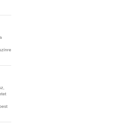
a
színre
sz,
etet
pest