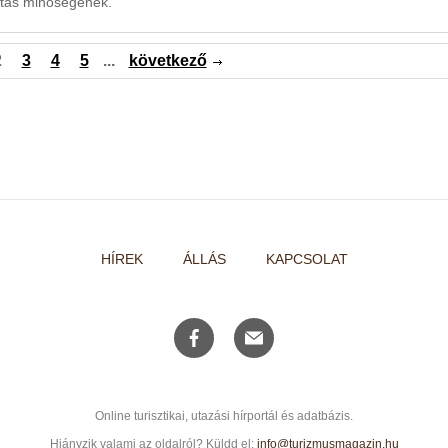
átás minőségének.
2
3
4
5
...
következő
HÍREK
ÁLLÁS
KAPCSOLAT
Online turisztikai, utazási hírportál és adatbázis.
Hiányzik valami az oldalról? Küldd el:
info@turizmusmagazin.hu