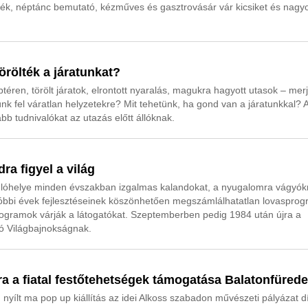
áték, néptánc bemutató, kézműves és gasztrovásár vár kicsiket és nagy
örölték a járatunkat?
téren, törölt járatok, elrontott nyaralás, magukra hagyott utasok – mer
k fel váratlan helyzetekre? Mit tehetünk, ha gond van a járatunkkal? 
bb tudnivalókat az utazás előtt állóknak.
ra figyel a világ
ulóhelye minden évszakban izgalmas kalandokat, a nyugalomra vágyó
 utóbbi évek fejlesztéseinek köszönhetően megszámlálhatatlan lovasprog
programok várják a látogatókat. Szeptemberben pedig 1984 után újra a
tó Világbajnokságnak.
jára a fiatal festőtehetségek támogatása Balatonfüred
nyílt ma pop up kiállítás az idei Alkoss szabadon művészeti pályázat dí