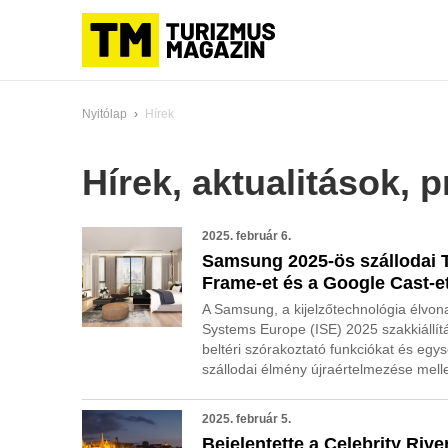
Nyitólap
›
Hírek
Hírek, aktualitások,
2025. február 6.
Samsung 2025-ös szállodai T
Frame-et és a Google Cast-et
A Samsung, a kijelzőtechnológia élvona
Systems Europe (ISE) 2025 szakkiállítá
beltéri szórakoztató funkciókat és egy
szállodai élmény újraértelmezése melle
2025. február 5.
Bejelentette a Celebrity Riv