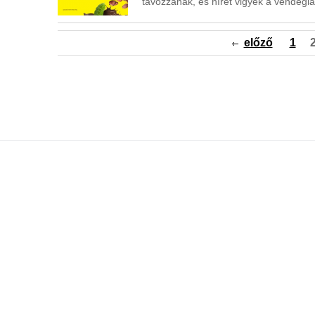
távozzanak, és hírét vigyék a vendégl
előző
1