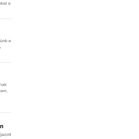
okat a
jünk-e
A
knak
ram,
en
jazott