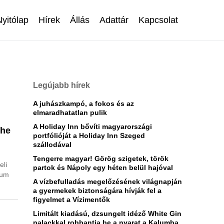
Nyitólap
Hírek
Állás
Adattár
Kapcsolat
Legújabb hírek
A juhászkampó, a fokos és az
elmaradhatatlan pulik
A Holiday Inn bővíti magyarországi
The
portfólióját a Holiday Inn Szeged
szállodával
Tengerre magyar! Görög szigetek, török
eli
partok és Nápoly egy héten belül hajóval
ium
A vízbefulladás megelőzésének világnapján
a gyermekek biztonságára hívják fel a
figyelmet a Vízimentők
Limitált kiadású, dzsungelt idéző White Gin
palackkal robbantja be a nyarat a Kalumba