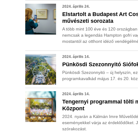
2024. április 24.
Elstartolt a Budapest Art C
művészeti sorozata
A több mint 100 éve és 120 országban 
nemcsak a legendás Hampton gofri vagy 
mostantól az otthont idéző vendégélmé
2024. április 14.
Pünkösdi Szezonnyitó Siófo
Pünkösdi Szezonnyitó – új helyszín, ez
programkavalkád május 17. és 20. közö
2024. április 14.
Tengernyi programmal tölti 
Központ
2024. nyarán a Kálmán Imre Művelődési
eseményekkel várja az érdeklődőket. J
szórakozást.