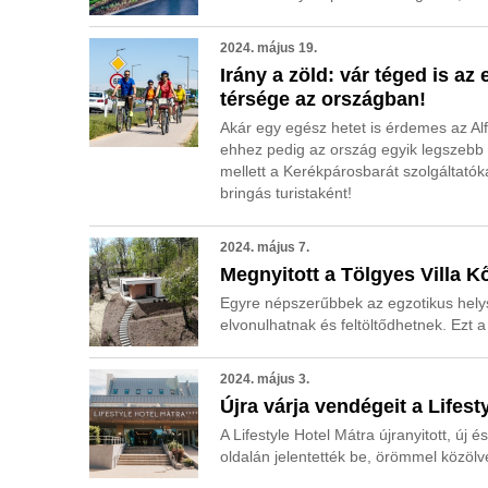
2024. május 19.
Irány a zöld: vár téged is a
térsége az országban!
Akár egy egész hetet is érdemes az Alfö
ehhez pedig az ország egyik legszebb 
mellett a Kerékpárosbarát szolgáltatók
bringás turistaként!
2024. május 7.
Megnyitott a Tölgyes Villa 
Egyre népszerűbbek az egzotikus hely
elvonulhatnak és feltöltődhetnek. Ezt a 
2024. május 3.
Újra várja vendégeit a Lifest
A Lifestyle Hotel Mátra újranyitott, új é
oldalán jelentették be, örömmel közölve