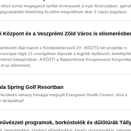
 előző évivel megegyező tarifák érvényesek a nyár fővárosában, igény
jegyvásárlási lehetőség és előre megváltható akár 3 napos jegytípus.
 Központ és a Veszprémi Zöld Város is elismerésbe
tészeti díjat kapott a Középülettervező Zrt. (KÖZTI) két projektje is
t-európai régió 21 országában díjazzák a legjobb építészeti, belsőépíté
önböző kategóriában. A KÖZTI a Balatonfüredi Kongresszusi Központtal
el az elismerést.
ala Spring Golf Resortban
 területén néhány hónapja megnyílt Evergreen Health Centert, ahol a
n terápiákkal!
űvészeti programok, borkóstolók és dűlőtúrák Táll
l, bemutatókkal, színházi előadásokkal, kreatív programokkal, valamin