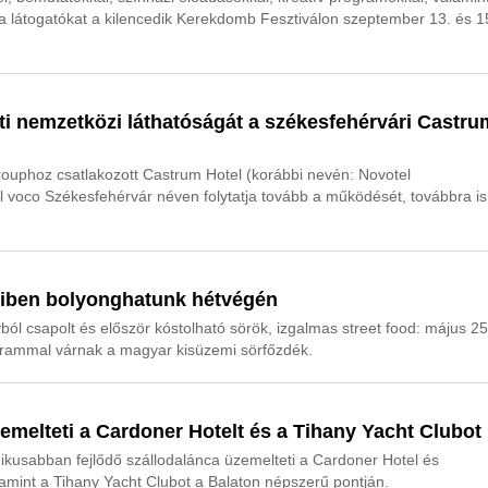
k a látogatókat a kilencedik Kerekdomb Fesztiválon szeptember 13. és 1
ti nemzetközi láthatóságát a székesfehérvári Castru
ouphoz csatlakozott Castrum Hotel (korábbi nevén: Novotel
 voco Székesfehérvár néven folytatja tovább a működését, továbbra is
éiben bolyonghatunk hétvégén
ályból csapolt és először kóstolható sörök, izgalmas street food: május 2
rammal várnak a magyar kisüzemi sörfőzdék.
emelteti a Cardoner Hotelt és a Tihany Yacht Clubot
kusabban fejlődő szállodalánca üzemelteti a Cardoner Hotel és
int a Tihany Yacht Clubot a Balaton népszerű pontján.