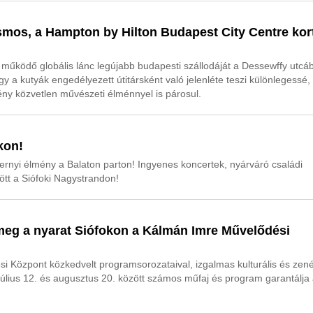
osmos, a Hampton by Hilton Budapest City Centre kor
működő globális lánc legújabb budapesti szállodáját a Dessewffy utcá
a kutyák engedélyezett útitársként való jelenléte teszi különlegessé,
ny közvetlen művészeti élménnyel is párosul.
kon!
ernyi élmény a Balaton parton! Ingyenes koncertek, nyárváró családi
tt a Siófoki Nagystrandon!
meg a nyarat Siófokon a Kálmán Imre Művelődési
 Központ közkedvelt programsorozataival, izgalmas kulturális és zen
úlius 12. és augusztus 20. között számos műfaj és program garantálja