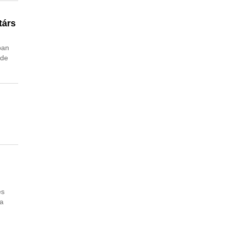
társ
ban
 de
és
 a