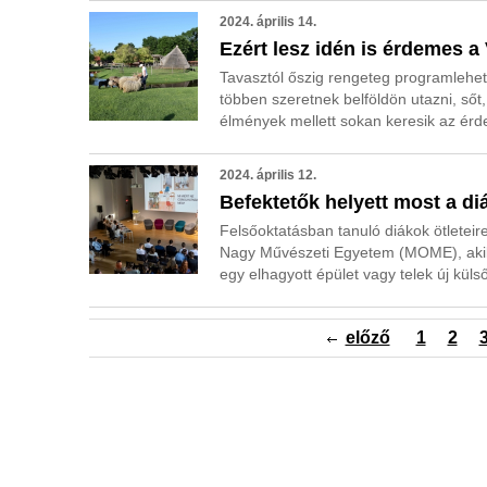
2024. április 14.
Ezért lesz idén is érdemes a
Tavasztól őszig rengeteg programlehető
többen szeretnek belföldön utazni, ső
élmények mellett sokan keresik az érde
2024. április 12.
Befektetők helyett most a di
Felsőoktatásban tanuló diákok ötletei
Nagy Művészeti Egyetem (MOME), akik i
egy elhagyott épület vagy telek új küls
előző
1
2