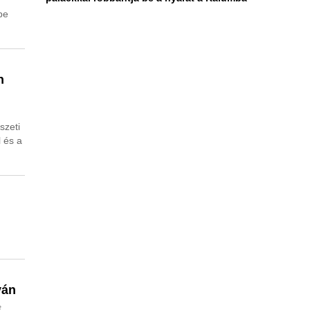
be
n
szeti
 és a
yán
t