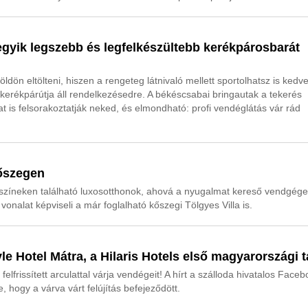
z egyik legszebb és legfelkészültebb kerékpárosbarát
ldön eltölteni, hiszen a rengeteg látnivaló mellett sportolhatsz is kedv
kerékpárútja áll rendelkezésedre. A békéscsabai bringautak a tekerés
at is felsorakoztatják neked, és elmondható: profi vendéglátás vár rád
Kőszegen
színeken található luxosotthonok, ahová a nyugalmat kereső vendgég
vonalat képviseli a már foglalható kőszegi Tölgyes Villa is.
yle Hotel Mátra, a Hilaris Hotels első magyarországi t
s felfrissített arculattal várja vendégeit! A hírt a szálloda hivatalos Face
, hogy a várva várt felújítás befejeződött.