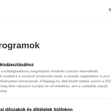
 programok
l kiválasztásához
és a költséghatékony megoldások mindenki számára kiemelkedő
 továbbra is növekvő tendenciát mutat, a turisták napjainkban is arra
lményeket szerezzenek. A Repjegy.hu által közölt adatok szerint a 20
 meg több népszerű európai úti cél esetében, ami a családdal utazók
eheti.
si dőszakok és díjtételek Siófokon