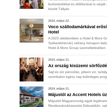
borkóstolókkal és dűlőtúrával is várjá
között Tállyán.
2024. május 22.
Voco szállodamárkával erősí
Hotel
A 2023 októberében a Hotel & More Gr
Székesfehérvár) néhány hónapon belül
Hotel & More Group üzemeltetésében.
2024. május 21.
Az ország kisüzemi sörfőzd
Sajt és sör párosítás, pilseni víz, tart
szombaton egész nap különleges prog
2024. május 21.
Májustól az Accent Hotels üz
Májustól Magyarország egyik legdinami
Rendezvényközpontot Dobogókőn, valam