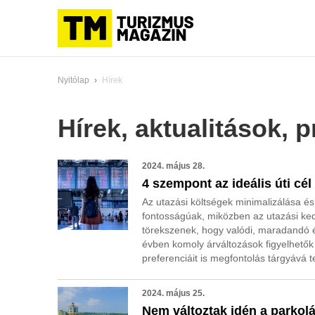
Nyitólap
›
Hírek
Hírek, aktualitások,
2024. május 28.
4 szempont az ideális úti cé
Az utazási költségek minimalizálása 
fontosságúak, miközben az utazási kedv
törekszenek, hogy valódi, maradandó é
évben komoly árváltozások figyelhetők
preferenciáit is megfontolás tárgyává t
2024. május 25.
Nem változtak idén a parkolá