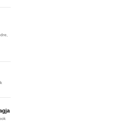
edre,
ek
agja
book