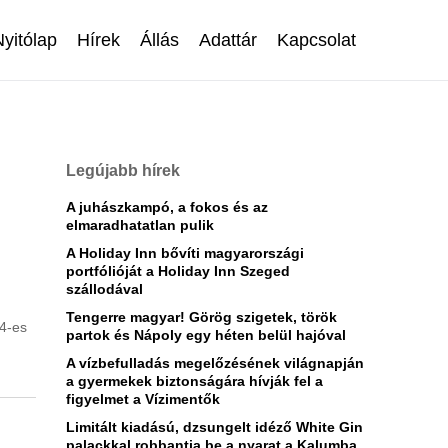
Nyitólap
Hírek
Állás
Adattár
Kapcsolat
Legújabb hírek
A juhászkampó, a fokos és az
elmaradhatatlan pulik
A Holiday Inn bővíti magyarországi
portfólióját a Holiday Inn Szeged
szállodával
Tengerre magyar! Görög szigetek, török
24-es
partok és Nápoly egy héten belül hajóval
A vízbefulladás megelőzésének világnapján
a gyermekek biztonságára hívják fel a
figyelmet a Vízimentők
Limitált kiadású, dzsungelt idéző White Gin
palackkal robbantja be a nyarat a Kalumba