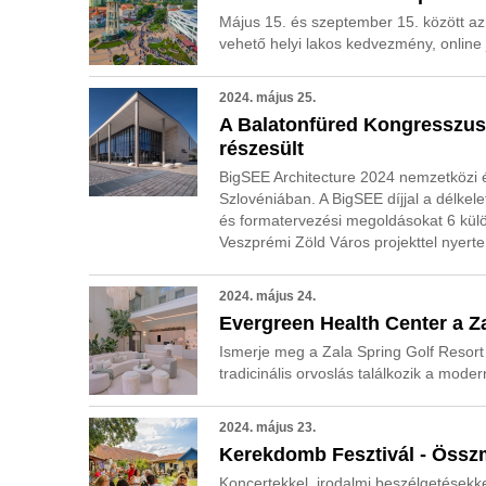
Május 15. és szeptember 15. között az
vehető helyi lakos kedvezmény, online 
2024. május 25.
A Balatonfüred Kongresszusi
részesült
BigSEE Architecture 2024 nemzetközi épí
Szlovéniában. A BigSEE díjjal a délkele
és formatervezési megoldásokat 6 kül
Veszprémi Zöld Város projekttel nyerte 
2024. május 24.
Evergreen Health Center a Z
Ismerje meg a Zala Spring Golf Resort
tradicinális orvoslás találkozik a moder
2024. május 23.
Kerekdomb Fesztivál - Összm
Koncertekkel, irodalmi beszélgetésekke