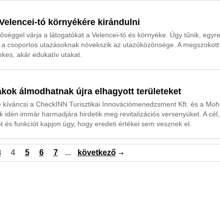
 Velencei-tó környékére kirándulni
séggel várja a látogatókat a Velencei-tó és környéke. Úgy tűnik, egyr
t, a csoportos utazásoknak növekszik az utazóközönsége. A megszokott
kes, akár edukatív utakat.
ákok álmodhatnak újra elhagyott területeket
re kíváncsi a CheckINN Turisztikai Innovációmenedzsment Kft. és a Moh
dén immár harmadjára hirdetik meg revitalizációs versenyüket. A cél
őt és funkciót kapjon úgy, hogy eredeti értékei sem vesznek el.
3
4
5
6
7
...
következő